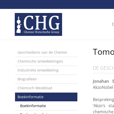
Sla
links
over
Spring
naar
de
inhoud
Spring
Tomo
naar
Geschiedenis van de Chemie
het
Chemische ontwikkelingen
menu
DE GESC
Industriële ontwikkeling
Biografieën
Jonahan S
AkzoNobel 
Chemisch Weekblad
Boekinformatie
Bespreking
‘Akzo’s s
Boekinformatie
chemische i