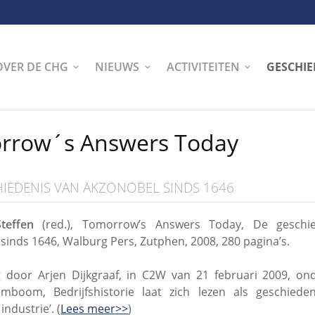
OVER DE CHG
NIEUWS
ACTIVITEITEN
GESCHIE
rrow´s Answers Today
HIEDENIS VAN AKZONOBEL SINDS 1646
teffen
(red.), Tomorrow’s Answers Today, De geschi
sinds 1646, Walburg Pers, Zutphen, 2008, 280 pagina’s.
 door Arjen Dijkgraaf, in C2W van 21 februari 2009, ond
tamboom, Bedrijfshistorie laat zich lezen als geschiede
ndustrie’. (
Lees meer>>
)