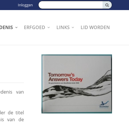
Zoeken:
Inloggen
DENIS
ERFGOED
LINKS
LID WORDEN
edenis van
er de titel
nis van de