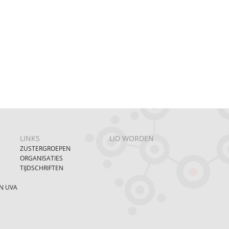
LINKS
LID WORDEN
ZUSTERGROEPEN
ORGANISATIES
TIJDSCHRIFTEN
N UVA