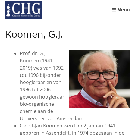
Sla
links
Menu
over
Manuscript van een militair apotheker. Deel 1. Oorspronkelijke eigenaar van het manuscript
Manuscript van een militair apotheker. Deel 2. Inhoud van het manuscript
Manuscript van een militair apotheker. Deel 3. Boudewijn Tieboel (1732-1814)
Manuscript van een militair apotheker. Delen 4 en 5. Rol van boekhandelaar Huisingh en Gebruikt papier
Manuscript van een militair apotheker. Delen 6 en 7. Speculatieve conclusie over auteur manuscript en Samenvatting
Spring
Koomen, G.J.
naar
de
inhoud
Prof. dr. G.J.
Spring
Koomen (1941-
naar
2019) was van 1992
het
tot 1996 bijzonder
menu
hoogleraar en van
1996 tot 2006
gewoon hoogleraar
bio-organische
chemie aan de
Universiteit van Amsterdam.
Gerrit-Jan Koomen werd op 2 januari 1941
geboren in Assendelft, in 1974 opgegaan in de