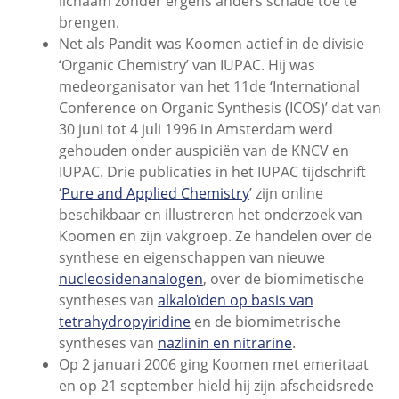
lichaam zonder ergens anders schade toe te
brengen.
Net als Pandit was Koomen actief in de divisie
‘Organic Chemistry’ van IUPAC. Hij was
medeorganisator van het 11de ‘International
Conference on Organic Synthesis (ICOS)’ dat van
30 juni tot 4 juli 1996 in Amsterdam werd
gehouden onder auspiciën van de KNCV en
IUPAC. Drie publicaties in het IUPAC tijdschrift
‘
Pure and Applied Chemistry
’ zijn online
beschikbaar en illustreren het onderzoek van
Koomen en zijn vakgroep. Ze handelen over de
synthese en eigenschappen van nieuwe
nucleosidenanalogen
, over de biomimetische
syntheses van
alkaloïden op basis van
tetrahydropyiridine
en de biomimetrische
syntheses van
nazlinin en nitrarine
.
Op 2 januari 2006 ging Koomen met emeritaat
en op 21 september hield hij zijn afscheidsrede