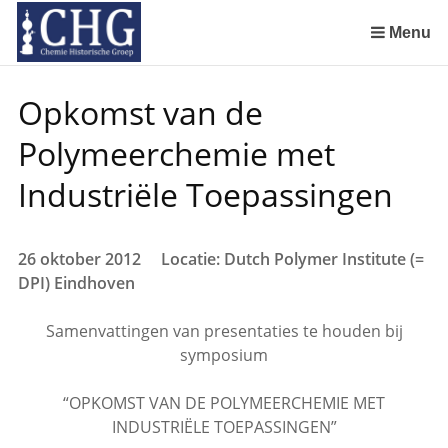
Sla
links
Menu
over
Uitreiking Nationaal Chemisch Erfgoed in Groningen
Benoeming DSM Delft als tweede Nationaal Chemisch Erfgoed
Afscheid van Ernst Homburg als hoogleraar te Maastricht
Chemistry of Cultural Heritage in a Historical Perspective
Spring
Opkomst van de
naar
de
Polymeerchemie met
inhoud
Spring
Industriële Toepassingen
naar
het
menu
26 oktober 2012 Locatie: Dutch Polymer Institute (=
DPI) Eindhoven
Samenvattingen van presentaties te houden bij
symposium
“OPKOMST VAN DE POLYMEERCHEMIE MET
INDUSTRIËLE TOEPASSINGEN”