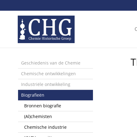
Sla
links
over
Spring
naar
de
inhoud
Spring
T
naar
Geschiedenis van de Chemie
het
Chemische ontwikkelingen
menu
Industriële ontwikkeling
Biografieën
Bronnen biografie
(Al)chemisten
Chemische industrie