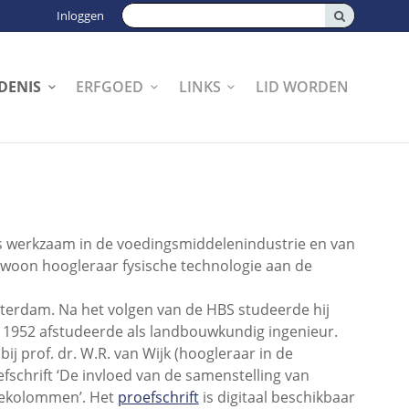
Zoeken:
Inloggen
DENIS
ERFGOED
LINKS
LID WORDEN
as werkzaam in de voedingsmiddelenindustrie en van
ewoon hoogleraar fysische technologie aan de
terdam. Na het volgen van de HBS studeerde hij
1952 afstudeerde als landbouwkundig ingenieur.
 prof. dr. W.R. van Wijk (hoogleraar in de
fschrift ‘De invloed van de samenstelling van
tiekolommen’. Het
proefschrift
is digitaal beschikbaar