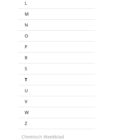
L
M
N
O
P
R
S
T
U
V
W
Z
Chemisch Weekblad