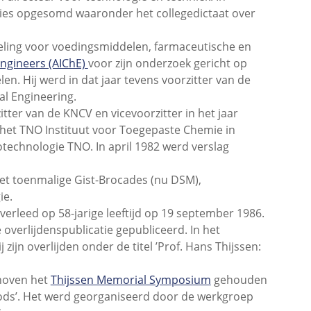
ties opgesomd waaronder het collegedictaat over
deling voor voedingsmiddelen, farmaceutische en
Engineers (AIChE)
voor zijn onderzoek gericht op
. Hij werd in dat jaar tevens voorzitter van de
l Engineering.
itter van de KNCV en vicevoorzitter in het jaar
n het TNO Instituut voor Toegepaste Chemie in
otechnologie TNO. In april 1982 werd verslag
 het toenmalige Gist-Brocades (nu DSM),
ie.
verleed op 58-jarige leeftijd op 19 september 1986.
verlijdenspublicatie gepubliceerd. In het
zijn overlijden onder de titel ’Prof. Hans Thijssen:
hoven het
Thijssen Memorial Symposium
gehouden
ods’. Het werd georganiseerd door de werkgroep