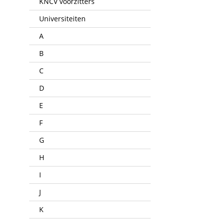
KNCV voorzitters
Universiteiten
A
B
C
D
E
F
G
H
I
J
K