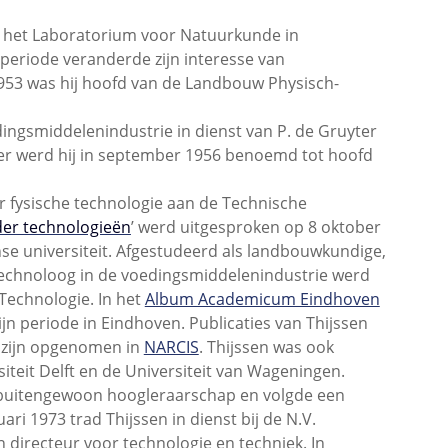
n het Laboratorium voor Natuurkunde in
e periode veranderde zijn interesse van
53 was hij hoofd van de Landbouw Physisch-
dingsmiddelenindustrie in dienst van P. de Gruyter
ter werd hij in september 1956 benoemd tot hoofd
 fysische technologie aan de Technische
er technologieën
’ werd uitgesproken op 8 oktober
se universiteit. Afgestudeerd als landbouwkundige,
 technoloog in de voedingsmiddelenindustrie werd
Technologie. In het
Album Academicum Eindhoven
ijn periode in Eindhoven. Publicaties van Thijssen
n zijn opgenomen in
NARCIS
. Thijssen was ook
eit Delft en de Universiteit van Wageningen.
buitengewoon hoogleraarschap en volgde een
i 1973 trad Thijssen in dienst bij de N.V.
directeur voor technologie en techniek. In