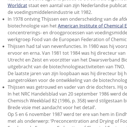
Worldcat
staat een aantal van zijn Nederlandse publica
de voedingsmiddelenindustrie uit 1982.
In 1978 ontving Thijssen een onderscheiding van de af
biotechnologie van het
American Institute of Chemical 
concentrerings- en droogprocessen van voedingsmiddelen
werkgroep Food van de European Federation of Chemica
Thijssen had tal van nevenfuncties. In 1980 was hij voorz
ervoor en erna. Van 1981 tot 1984 was hij directeur va
Utrecht en Zeist en voorzitter van het Dwarsverband Bi
uitgebracht van de biotechnologieactiviteiten van TNO.
De laatste jaren van zijn loopbaan was hij directeur bij
aangetrokken voor de ontwikkeling van de biotechnolog
Thijssen was getrouwd en vader van drie dochters. Hij o
In het NRC Handelsblad van 20 september 1986 werd de o
Chemisch Weekblad 82 (1986, p. 358) werd stilgestaan bij 
Brede visie met aandacht voor het detail’.
Op 5 en 6 november 1987 werd ter ere van hem in Eind
met als onderwerp: ‘Preconcentration and Drying of Fo