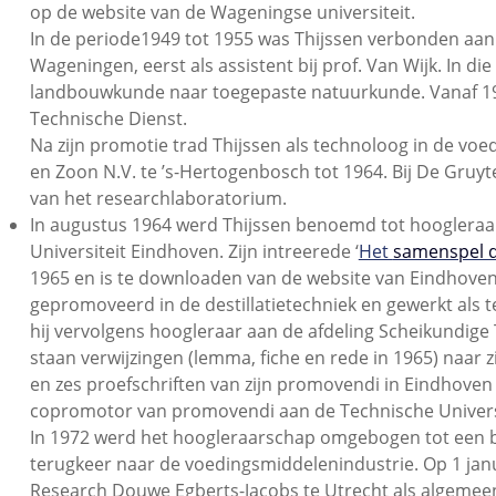
op de website van de Wageningse universiteit.
In de periode1949 tot 1955 was Thijssen verbonden aa
Wageningen, eerst als assistent bij prof. Van Wijk. In di
landbouwkunde naar toegepaste natuurkunde. Vanaf 19
Technische Dienst.
Na zijn promotie trad Thijssen als technoloog in de voe
en Zoon N.V. te ’s-Hertogenbosch tot 1964. Bij De Gruy
van het researchlaboratorium.
In augustus 1964 werd Thijssen benoemd tot hoogleraar
Universiteit Eindhoven. Zijn intreerede ‘
Het
samenspel d
1965 en is te downloaden van de website van Eindhoven
gepromoveerd in de destillatietechniek en gewerkt als
hij vervolgens hoogleraar aan de afdeling Scheikundige 
staan verwijzingen (lemma, fiche en rede in 1965) naar z
en zes proefschriften van zijn promovendi in Eindhove
copromotor van promovendi aan de Technische Universit
In 1972 werd het hoogleraarschap omgebogen tot een 
terugkeer naar de voedingsmiddelenindustrie. Op 1 januar
Research Douwe Egberts-Jacobs te Utrecht als algemeen 