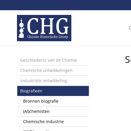
Sla
links
over
Spring
naar
de
inhoud
Spring
S
naar
Geschiedenis van de Chemie
het
Chemische ontwikkelingen
menu
Industriële ontwikkeling
Biografieën
Bronnen biografie
(Al)chemisten
Chemische industrie