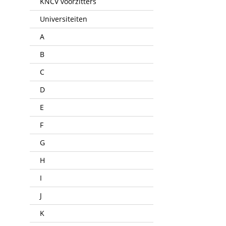
KNCV voorzitters
Universiteiten
A
B
C
D
E
F
G
H
I
J
K