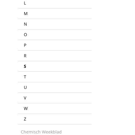
L
M
N
O
P
R
S
T
U
V
W
Z
Chemisch Weekblad