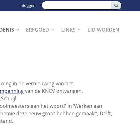
Zoeken:
Inloggen
DENIS
ERFGOED
LINKS
LID WORDEN
nbreng in de vernieuwing van het
umpenning
van de KNCV ontvangen.
.Schuijl.
hoolmeesters aan het woord' in ‘Werken aan
hemie deze eeuw groot hebben gemaakt’, Delft,
stand.