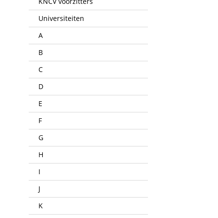
KNCV voorzitters
Universiteiten
A
B
C
D
E
F
G
H
I
J
K