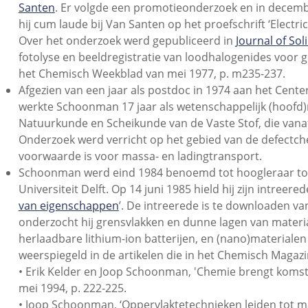
Santen
. Er volgde een promotieonderzoek en in dece
hij cum laude bij Van Santen op het proefschrift ‘Electr
Over het onderzoek werd gepubliceerd in
Journal of Sol
fotolyse en beeldregistratie van loodhalogenides voor geb
het Chemisch Weekblad van mei 1977, p. m235-237.
Afgezien van een jaar als postdoc in 1974 aan het Cente
werkte Schoonman 17 jaar als wetenschappelijk (hoofd)
Natuurkunde en Scheikunde van de Vaste Stof, die vana
Onderzoek werd verricht op het gebied van de defectch
voorwaarde is voor massa- en ladingtransport.
Schoonman werd eind 1984 benoemd tot hoogleraar to
Universiteit Delft. Op 14 juni 1985 hield hij zijn intreerede
van eigenschappen
’. De intreerede is te downloaden va
onderzocht hij grensvlakken en dunne lagen van materi
herlaadbare lithium-ion batterijen, en (nano)materiale
weerspiegeld in de artikelen die in het Chemisch Magaz
• Erik Kelder en Joop Schoonman, 'Chemie brengt komst 
mei 1994, p. 222-225.
• Joop Schoonman, ‘Oppervlaktetechnieken leiden tot m