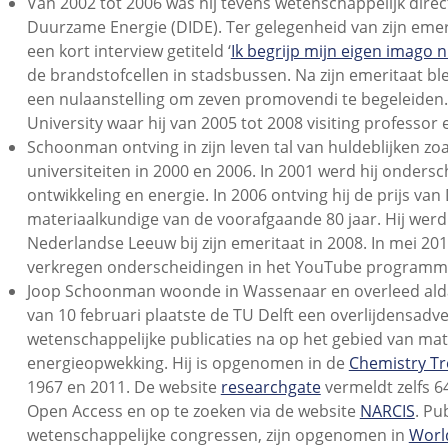
Van 2002 tot 2006 was hij tevens wetenschappelijk direc
Duurzame Energie (DIDE). Ter gelegenheid van zijn eme
een kort interview getiteld ‘
Ik begrijp mijn eigen imago n
de brandstofcellen in stadsbussen. Na zijn emeritaat bl
een nulaanstelling om zeven promovendi te begeleiden. En
University waar hij van 2005 tot 2008 visiting professor
Schoonman ontving in zijn leven tal van huldeblijken 
universiteiten in 2000 en 2006. In 2001 werd hij onders
ontwikkeling en energie. In 2006 ontving hij de prijs va
materiaalkundige van de voorafgaande 80 jaar. Hij wer
Nederlandse Leeuw bij zijn emeritaat in 2008. In mei 2019 
verkregen onderscheidingen in het YouTube programma
Joop Schoonman woonde in Wassenaar en overleed aldaar 
van 10 februari plaatste de TU Delft een overlijdensadvert
wetenschappelijke publicaties na op het gebied van ma
energieopwekking. Hij is opgenomen in de
Chemistry Tr
1967 en 2011. De website
researchgate
vermeldt zelfs 64
Open Access en op te zoeken via de website
NARCIS
. Pu
wetenschappelijke congressen, zijn opgenomen in
Worl