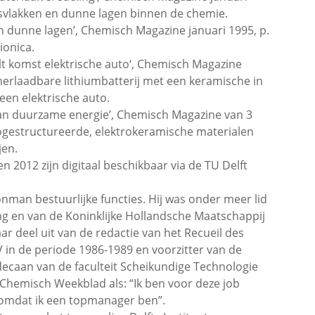
ensvlakken en dunne lagen binnen de chemie.
 dunne lagen’, Chemisch Magazine januari 1995, p.
ionica.
lt komst elektrische auto‘, Chemisch Magazine
 herlaadbare lithiumbatterij met een keramische in
een elektrische auto.
van duurzame energie’, Chemisch Magazine van 3
nogestructureerde, elektrokeramische materialen
jen.
 2012 zijn digitaal beschikbaar via de TU Delft
onman bestuurlijke functies. Hij was onder meer lid
g en van de Koninklijke Hollandsche Maatschappij
r deel uit van de redactie van het Recueil des
in de periode 1986-1989 en voorzitter van de
ecaan van de faculteit Scheikundige Technologie
t Chemisch Weekblad als: “Ik ben voor deze job
 omdat ik een topmanager ben”.