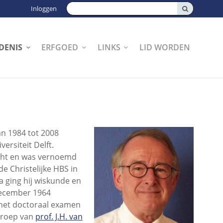
Zoeken:
Inloggen
DENIS
ERFGOED
LINKS
LID WORDEN
an 1984 tot 2008
rsiteit Delft.
cht en was vernoemd
e Christelijke HBS in
a ging hij wiskunde en
december 1964
 het doctoraal examen
kgroep van
prof. J.H. van