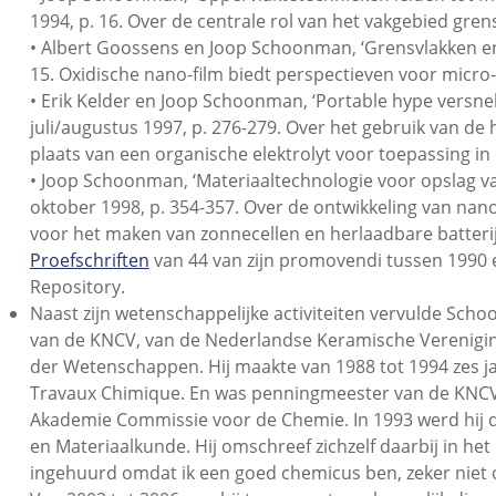
1994, p. 16. Over de centrale rol van het vakgebied gr
• Albert Goossens en Joop Schoonman, ‘Grensvlakken en
15. Oxidische nano-film biedt perspectieven voor micro-
• Erik Kelder en Joop Schoonman, ‘Portable hype versne
juli/augustus 1997, p. 276-279. Over het gebruik van de
plaats van een organische elektrolyt voor toepassing in 
• Joop Schoonman, ‘Materiaaltechnologie voor opslag 
oktober 1998, p. 354-357. Over de ontwikkeling van na
voor het maken van zonnecellen en herlaadbare batteri
Proefschriften
van 44 van zijn promovendi tussen 1990 en
Repository.
Naast zijn wetenschappelijke activiteiten vervulde Scho
van de KNCV, van de Nederlandse Keramische Verenigin
der Wetenschappen. Hij maakte van 1988 tot 1994 zes jaa
Travaux Chimique. En was penningmeester van de KNCV 
Akademie Commissie voor de Chemie. In 1993 werd hij d
en Materiaalkunde. Hij omschreef zichzelf daarbij in he
ingehuurd omdat ik een goed chemicus ben, zeker niet