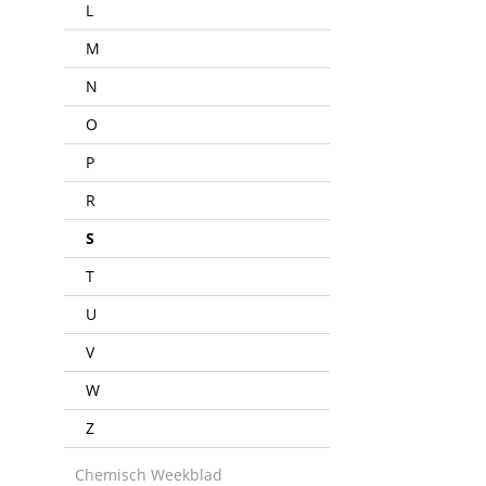
L
M
N
O
P
R
S
T
U
V
W
Z
Chemisch Weekblad