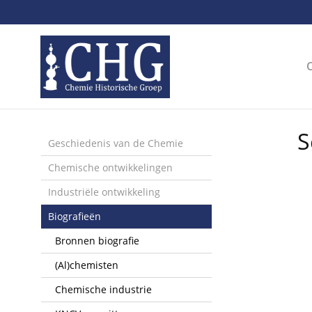
Sla
links
over
Spring
naar
de
inhoud
Spring
S
naar
Geschiedenis van de Chemie
het
Chemische ontwikkelingen
menu
Industriële ontwikkeling
Biografieën
Bronnen biografie
(Al)chemisten
Chemische industrie