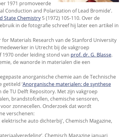
mber 1971 promoveerde
ical Conduction and Polarization of Lead Bromide’.
id State Chemistry
5 (1972) 105-110. Over de
ruik in de fotografie schreef hij later een artikel in
r for Materials Research van de Stanford University
medewerker in Utrecht bij de vakgroep
f 1970 onder leiding stond van
prof. dr. G. Blasse
.
emie, de wanorde in materialen die een
egepaste anorganische chemie aan de Technische
 getiteld ‘
Anorganische materialen: de synthese
n de TU Delft Repository. Met zijn vakgroep
alen, brandstofcellen, chemische sensoren,
n voor zonnecellen. Onderzoek dat wordt
ine verschenen:
elektrische auto dichterbij', Chemisch Magazine,
ateriaalveredeling’, Chemisch Magazine januari