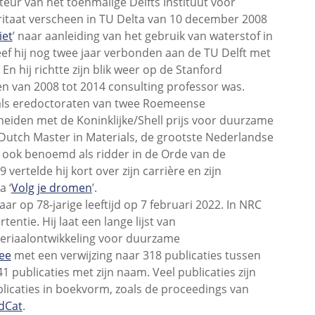
teur van het toenmalige Delfts Instituut voor
ritaat verscheen in TU Delta van 10 december 2008
iet
’ naar aanleiding van het gebruik van waterstof in
eef hij nog twee jaar verbonden aan de TU Delft met
 hij richtte zijn blik weer op de Stanford
 en van 2008 tot 2014 consulting professor was.
zoals eredoctoraten van twee Roemeense
cheiden met de Koninklijke/Shell prijs voor duurzame
n Dutch Master in Materials, de grootste Nederlandse
d ook benoemd als ridder in de Orde van de
vertelde hij kort over zijn carrière en zijn
 ‘
Volg je dromen
’.
op 78-jarige leeftijd op 7 februari 2022. In NRC
entie. Hij laat een lange lijst van
teriaalontwikkeling voor duurzame
ee
met een verwijzing naar 318 publicaties tussen
1 publicaties met zijn naam. Veel publicaties zijn
blicaties in boekvorm, zoals de proceedings van
dCat
.