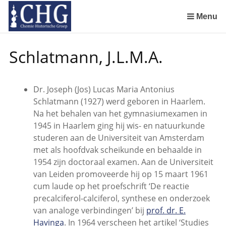
Sla
links
Menu
over
Manuscript van een militair apotheker. Deel 1. Oorspronkelijke eigenaar van het manuscript
Manuscript van een militair apotheker. Deel 2. Inhoud van het manuscript
Manuscript van een militair apotheker. Deel 3. Boudewijn Tieboel (1732-1814)
Manuscript van een militair apotheker. Delen 4 en 5. Rol van boekhandelaar Huisingh en Gebruikt papier
Manuscript van een militair apotheker. Delen 6 en 7. Speculatieve conclusie over auteur manuscript en Samenvatting
Spring
Schlatmann, J.L.M.A.
naar
de
inhoud
Dr. Joseph (Jos) Lucas Maria Antonius
Spring
Schlatmann (1927) werd geboren in Haarlem.
naar
Na het behalen van het gymnasiumexamen in
het
1945 in Haarlem ging hij wis- en natuurkunde
menu
studeren aan de Universiteit van Amsterdam
met als hoofdvak scheikunde en behaalde in
1954 zijn doctoraal examen. Aan de Universiteit
van Leiden promoveerde hij op 15 maart 1961
cum laude op het proefschrift ‘De reactie
precalciferol-calciferol, synthese en onderzoek
van analoge verbindingen’ bij
prof. dr. E.
Havinga
. In 1964 verscheen het artikel ‘Studies