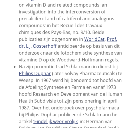
on vitamin D and related compounds: an
investigation into the interconversion of
precalciferol and of calciferol and analogous
compounds’ in het Recueil des travaux
chimiques des Pays-Bas, no. 9/10. Beide
publicaties zijn opgenomen in
WorldCat
.
Prof.
dr. L.J. Oosterhoff
anticipeerde op basis van dit
onderzoek naar de fotochemische synthese van
vitamine D op de Woodward-Hoffmann regels.
Na zijn promotie trad Schlatmann in dienst bij
Philips Duphar
(later Solvay Pharmaceuticals) te
Weesp. In 1967 werd hij benoemd tot hoofd van
de Afdeling Synthese en Farma en vanaf 1973
hoofd Research en Development van de Human
Health Subdivisie tot zijn pensionering in april
1987. Over het onderzoek over psychofarmaca
bij Philips Duphar publiceerde Schlatmann het
artikel
‘Eindelijk weer vrolijk
’ in: Herman van