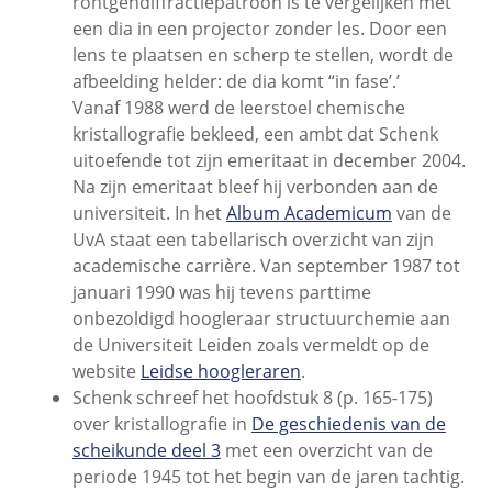
röntgendiffractiepatroon is te vergelijken met
een dia in een projector zonder les. Door een
lens te plaatsen en scherp te stellen, wordt de
afbeelding helder: de dia komt “in fase’.’
Vanaf 1988 werd de leerstoel chemische
kristallografie bekleed, een ambt dat Schenk
uitoefende tot zijn emeritaat in december 2004.
Na zijn emeritaat bleef hij verbonden aan de
universiteit. In het
Album Academicum
van de
UvA staat een tabellarisch overzicht van zijn
academische carrière. Van september 1987 tot
januari 1990 was hij tevens parttime
onbezoldigd hoogleraar structuurchemie aan
de Universiteit Leiden zoals vermeldt op de
website
Leidse hoogleraren
.
Schenk schreef het hoofdstuk 8 (p. 165-175)
over kristallografie in
De geschiedenis van de
scheikunde deel 3
met een overzicht van de
periode 1945 tot het begin van de jaren tachtig.