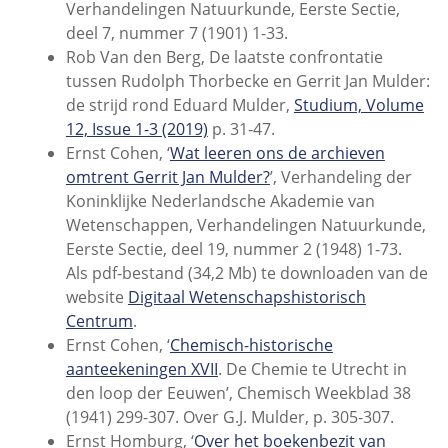
Verhandelingen Natuurkunde, Eerste Sectie,
deel 7, nummer 7 (1901) 1-33.
Rob Van den Berg, De laatste confrontatie
tussen Rudolph Thorbecke en Gerrit Jan Mulder:
de strijd rond Eduard Mulder,
Studium, Volume
12, Issue 1-3 (2019)
p. 31-47.
Ernst Cohen, ‘
Wat leeren ons de archieven
omtrent Gerrit Jan Mulder?
’, Verhandeling der
Koninklijke Nederlandsche Akademie van
Wetenschappen, Verhandelingen Natuurkunde,
Eerste Sectie, deel 19, nummer 2 (1948) 1-73.
Als pdf-bestand (34,2 Mb) te downloaden van de
website
Digitaal Wetenschapshistorisch
Centrum
.
Ernst Cohen, ‘
Chemisch-historische
aanteekeningen XVII
. De Chemie te Utrecht in
den loop der Eeuwen’, Chemisch Weekblad 38
(1941) 299-307. Over G.J. Mulder, p. 305-307.
Ernst Homburg, ‘
Over het boekenbezit van