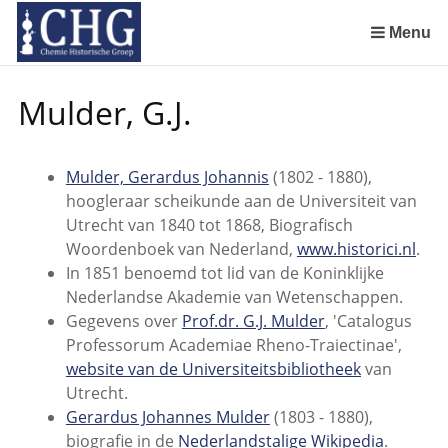
Sla
links
Menu
over
Manuscript van een militair apotheker. Deel 1. Oorspronkelijke eigenaar van het manuscript
Manuscript van een militair apotheker. Deel 2. Inhoud van het manuscript
Manuscript van een militair apotheker. Deel 3. Boudewijn Tieboel (1732-1814)
Manuscript van een militair apotheker. Delen 4 en 5. Rol van boekhandelaar Huisingh en Gebruikt papier
Manuscript van een militair apotheker. Delen 6 en 7. Speculatieve conclusie over auteur manuscript en Samenvatting
Spring
Mulder, G.J.
naar
de
inhoud
Mulder, Gerardus Johannis
(1802 - 1880),
Spring
hoogleraar scheikunde aan de Universiteit van
naar
Utrecht van 1840 tot 1868, Biografisch
het
Woordenboek van Nederland,
www.historici.nl
.
menu
In 1851 benoemd tot lid van de Koninklijke
Nederlandse Akademie van Wetenschappen.
Gegevens over
Prof.dr. G.J. Mulder
, 'Catalogus
Professorum Academiae Rheno-Traiectinae',
website van de Universiteitsbibliotheek
van
Utrecht.
Gerardus Johannes Mulder
(1803 - 1880),
biografie in de
Nederlandstalige Wikipedia
.