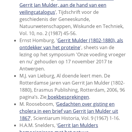
Gerrit Jan Mulder, aan de hand van een
veilingcatalogus
’, Tijdschrift voor de
geschiedenis der Geneeskunde,
Natuurwetenschappen, Wiskunde en Techniek,
Vol. 10, no. 2 (1987) 45-56.
Ernst Homburg, '
Gerrit Mulder (1802-1880), als
ontdekker van het proteïne
', sheets van de
lezing op het symposium 'Onze voeding vroeger
en nu' gehouden op 17 november 2017 te
Antwerpen.
M.J. van Lieburg, Al doende leert men. De
Rotterdamse jaren van Gerrit Jan Mulder (1802-
1880), Erasmus Publishing, Rotterdam, 2006, 96
pagina’s. Zie
boekbesprekingen
.
M. Rooseboom,
‘
Gedachten over gisting en
cholera in een brief van Gerrit Jan Mulder uit
1867
’, Scientiarum Historia, Vol. 9 (1967) 1-16.
H.A.M. Snelders, ‘
Gerrit Jan Mulders