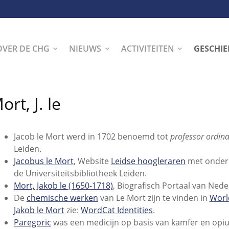
OVER DE CHG
NIEUWS
ACTIVITEITEN
GESCHIE
ort, J. le
Jacob le Mort werd in 1702 benoemd tot
professor ordin
Leiden.
Jacobus le Mort
, Website
Leidse hoogleraren
met onder 
de Universiteitsbibliotheek Leiden.
Mort, Jakob le (1650-1718)
, Biografisch Portaal van Ned
De
chemische werken
van Le Mort zijn te vinden in
Worl
Jakob le Mort
zie:
WordCat Identities
.
Paregoric
was een medicijn op basis van kamfer en opiu