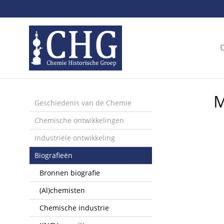
Sla
links
over
Spring
naar
de
inhoud
Spring
M
naar
Geschiedenis van de Chemie
het
Chemische ontwikkelingen
menu
Industriële ontwikkeling
Biografieën
Bronnen biografie
(Al)chemisten
Chemische industrie