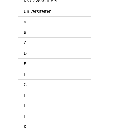
KNCV voorzitters
Universiteiten
A
B
C
D
E
F
G
H
I
J
K