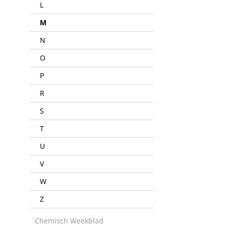
L
M
N
O
P
R
S
T
U
V
W
Z
Chemisch Weekblad