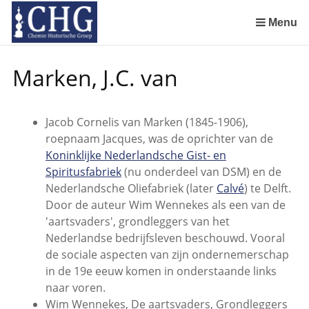
Sla
links
Menu
over
Manuscript van een militair apotheker. Deel 1. Oorspronkelijke eigenaar van het manuscript
Manuscript van een militair apotheker. Deel 2. Inhoud van het manuscript
Manuscript van een militair apotheker. Deel 3. Boudewijn Tieboel (1732-1814)
Manuscript van een militair apotheker. Delen 4 en 5. Rol van boekhandelaar Huisingh en Gebruikt papier
Manuscript van een militair apotheker. Delen 6 en 7. Speculatieve conclusie over auteur manuscript en Samenvatting
Spring
Marken, J.C. van
naar
de
inhoud
Jacob Cornelis van Marken (1845-1906),
Spring
roepnaam Jacques, was de oprichter van de
naar
Koninklijke Nederlandsche Gist- en
het
Spiritusfabriek
(nu onderdeel van DSM) en de
menu
Nederlandsche Oliefabriek (later
Calvé
) te Delft.
Door de auteur Wim Wennekes als een van de
'aartsvaders', grondleggers van het
Nederlandse bedrijfsleven beschouwd. Vooral
de sociale aspecten van zijn ondernemerschap
in de 19e eeuw komen in onderstaande links
naar voren.
Wim Wennekes, De aartsvaders, Grondleggers