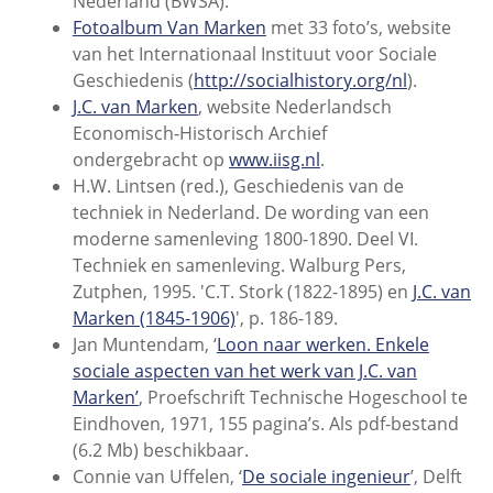
Nederland (BWSA).
Fotoalbum Van Marken
met 33 foto’s, website
van het Internationaal Instituut voor Sociale
Geschiedenis (
http://socialhistory.org/nl
).
J.C. van Marken
, website Nederlandsch
Economisch-Historisch Archief
ondergebracht op
www.iisg.nl
.
H.W. Lintsen (red.), Geschiedenis van de
techniek in Nederland. De wording van een
moderne samenleving 1800-1890. Deel VI.
Techniek en samenleving. Walburg Pers,
Zutphen, 1995.
'C.T. Stork (1822-1895) en
J.C. van
Marken (1845-1906)
', p. 186-189.
Jan Muntendam, ‘
Loon naar werken. Enkele
sociale aspecten van het werk van J.C. van
Marken’
, Proefschrift Technische Hogeschool te
Eindhoven, 1971, 155 pagina’s. Als pdf-bestand
(6.2 Mb) beschikbaar.
Connie van Uffelen, ‘
De sociale ingenieur
’, Delft