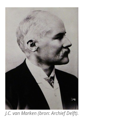
J.C. van Marken (bron: Archief Delft).