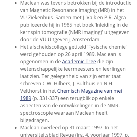
Maclean was tevens betrokken bij de introductie
van Magnetic Resonance Imaging (MRI) in het
VU Ziekenhuis. Samen met J. Valk en P.R. Algra
publiceerde hij in 1985 het boek ‘Inleiding in de
kernspin tomografie (NMR imaging)’ uitgegeven
door de VU Uitgeverij, Amsterdam.
Het afscheidscollege getiteld ‘Fysische chemie’
werd gehouden op 26 april 1989. Maclean is
opgenomen in de
Academic Tree
die zijn
wetenschappelijke leermeesters en leerlingen
laat zien. Ter gelegenheid van zijn emeritaat
schreven C.W. Hilbers, J. Bulthuis en N.H.
Velthorst in het
Chemisch Magazine van mei
1989
(p. 331-337) een terugblik op enkele
aspecten van de ontwikkelingen in de NMR-
spectroscopie waaraan Maclean heeft
bijgedragen.
Maclean overleed op 31 maart 1997. In het
universiteitsblad Revue (jrg. 4, voorjaar 1997, p.