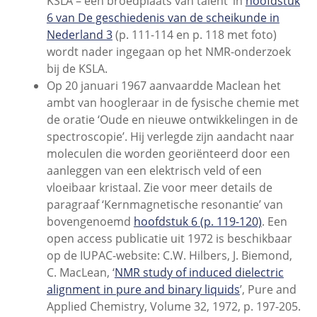
KSLA – een broedplaats van talent’ in
hoofdstuk
6 van De geschiedenis van de scheikunde in
Nederland 3
(p. 111-114 en p. 118 met foto)
wordt nader ingegaan op het NMR-onderzoek
bij de KSLA.
Op 20 januari 1967 aanvaardde Maclean het
ambt van hoogleraar in de fysische chemie met
de oratie ‘Oude en nieuwe ontwikkelingen in de
spectroscopie’. Hij verlegde zijn aandacht naar
moleculen die worden georiënteerd door een
aanleggen van een elektrisch veld of een
vloeibaar kristaal. Zie voor meer details de
paragraaf ‘Kernmagnetische resonantie’ van
bovengenoemd
hoofdstuk 6 (p. 119-120)
. Een
open access publicatie uit 1972 is beschikbaar
op de IUPAC-website: C.W. Hilbers, J. Biemond,
C. MacLean, ‘
NMR study of induced dielectric
alignment in pure and binary liquids
’, Pure and
Applied Chemistry, Volume 32, 1972, p. 197-205.