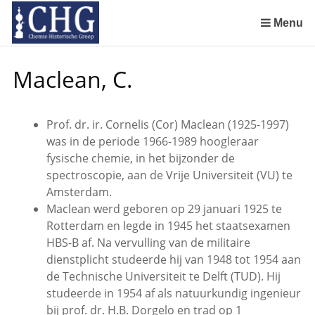
Sla
links
Menu
over
Manuscript van een militair apotheker. Deel 1. Oorspronkelijke eigenaar van het manuscript
Manuscript van een militair apotheker. Deel 2. Inhoud van het manuscript
Manuscript van een militair apotheker. Deel 3. Boudewijn Tieboel (1732-1814)
Manuscript van een militair apotheker. Delen 4 en 5. Rol van boekhandelaar Huisingh en Gebruikt papier
Manuscript van een militair apotheker. Delen 6 en 7. Speculatieve conclusie over auteur manuscript en Samenvatting
Spring
Maclean, C.
naar
de
inhoud
Prof. dr. ir. Cornelis (Cor) Maclean (1925-1997)
Spring
was in de periode 1966-1989 hoogleraar
naar
fysische chemie, in het bijzonder de
het
spectroscopie, aan de Vrije Universiteit (VU) te
menu
Amsterdam.
Maclean werd geboren op 29 januari 1925 te
Rotterdam en legde in 1945 het staatsexamen
HBS-B af. Na vervulling van de militaire
dienstplicht studeerde hij van 1948 tot 1954 aan
de Technische Universiteit te Delft (TUD). Hij
studeerde in 1954 af als natuurkundig ingenieur
bij prof. dr. H.B. Dorgelo en trad op 1