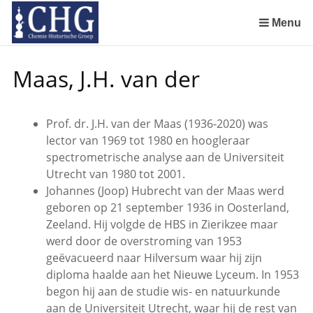
Sla
links
Menu
over
Manuscript van een militair apotheker. Deel 1. Oorspronkelijke eigenaar van het manuscript
Manuscript van een militair apotheker. Deel 3. Boudewijn Tieboel (1732-1814)
Manuscript van een militair apotheker. Delen 4 en 5. Rol van boekhandelaar Huisingh en Gebruikt papier
Manuscript van een militair apotheker. Delen 6 en 7. Speculatieve conclusie over auteur manuscript en Samenvatting
Spring
Maas, J.H. van der
naar
de
inhoud
Prof. dr. J.H. van der Maas (1936-2020) was
Spring
lector van 1969 tot 1980 en hoogleraar
naar
spectrometrische analyse aan de Universiteit
het
Utrecht van 1980 tot 2001.
menu
Johannes (Joop) Hubrecht van der Maas werd
geboren op 21 september 1936 in Oosterland,
Zeeland. Hij volgde de HBS in Zierikzee maar
werd door de overstroming van 1953
geëvacueerd naar Hilversum waar hij zijn
diploma haalde aan het Nieuwe Lyceum. In 1953
begon hij aan de studie wis- en natuurkunde
aan de Universiteit Utrecht, waar hij de rest van