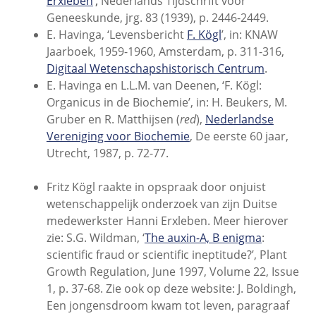
Erxleben
’
,
Nederlands Tijdschrift voor
Geneeskunde, jrg. 83 (1939), p. 2446-2449.
E. Havinga, ‘Levensbericht
F. Kögl
’, in: KNAW
Jaarboek, 1959-1960, Amsterdam, p. 311-316,
Digitaal Wetenschapshistorisch Centrum
.
E. Havinga en L.L.M. van Deenen, ‘F. Kögl:
Organicus in de Biochemie’, in: H. Beukers, M.
Gruber en R. Matthijsen (
red
),
Nederlandse
Vereniging voor Biochemie
, De eerste 60 jaar,
Utrecht, 1987, p. 72-77.
Fritz Kögl raakte in opspraak door onjuist
wetenschappelijk onderzoek van zijn Duitse
medewerkster Hanni Erxleben. Meer hierover
zie: S.G. Wildman, ‘
The auxin-A, B enigma
:
scientific fraud or scientific ineptitude?’, Plant
Growth Regulation, June 1997, Volume 22, Issue
1, p. 37-68. Zie ook op deze website: J. Boldingh,
Een jongensdroom kwam tot leven, paragraaf