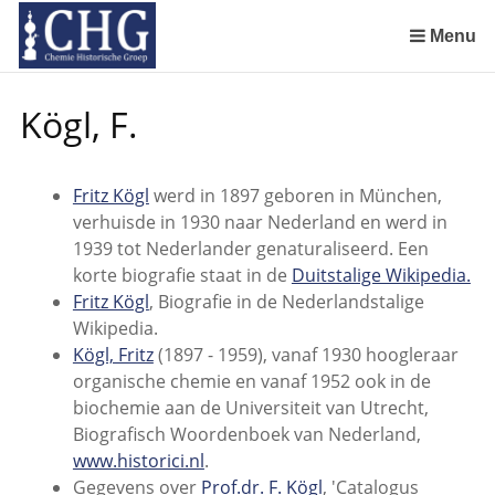
Sla
links
Menu
over
Manuscript van een militair apotheker. Delen 4 en 5. Rol van boekhandelaar Huisingh en Gebruikt papier
Manuscript van een militair apotheker. Delen 6 en 7. Speculatieve conclusie over auteur manuscript en Samenvatting
Spring
Kögl, F.
naar
de
inhoud
Fritz Kögl
werd in 1897 geboren in München,
Spring
verhuisde in 1930 naar Nederland en werd in
naar
1939 tot Nederlander genaturaliseerd. Een
het
korte biografie staat in de
Duitstalige Wikipedia.
menu
Fritz Kögl
, Biografie in de Nederlandstalige
Wikipedia.
Kögl, Fritz
(1897 - 1959), vanaf 1930 hoogleraar
organische chemie en vanaf 1952 ook in de
biochemie aan de Universiteit van Utrecht,
Biografisch Woordenboek van Nederland,
www.historici.nl
.
Gegevens over
Prof.dr. F. Kögl
, 'Catalogus