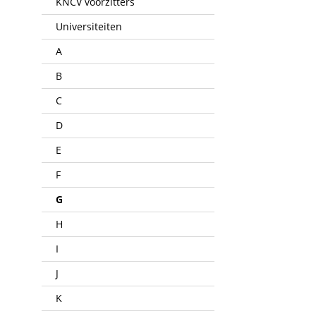
KNCV voorzitters
Universiteiten
A
B
C
D
E
F
G
H
I
J
K