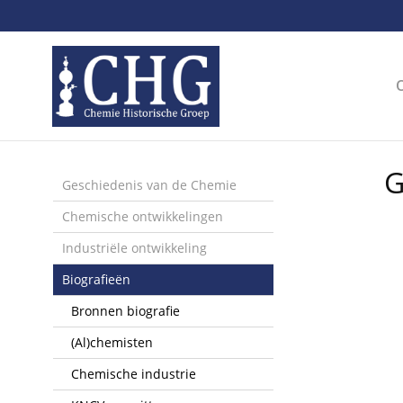
Sla
links
over
Spring
naar
de
inhoud
Spring
G
naar
Geschiedenis van de Chemie
het
Chemische ontwikkelingen
menu
Industriële ontwikkeling
Biografieën
Bronnen biografie
(Al)chemisten
Chemische industrie