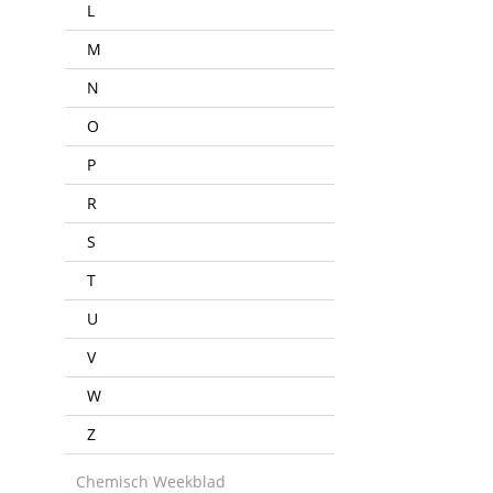
L
M
N
O
P
R
S
T
U
V
W
Z
Chemisch Weekblad