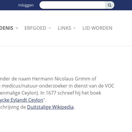
Zoeken:
Inloggen
DENIS
ERFGOED
LINKS
LID WORDEN
d onder de naam Hermann Nicolaus Grimm of
medicus/natuur-onderzoeker in dienst van de VOC
oenmalige Ceylon). In 1677 schreef hij het boek
ycke Eylandt Ceylon
".
chrijving de
Duitstalige Wikipedia
.