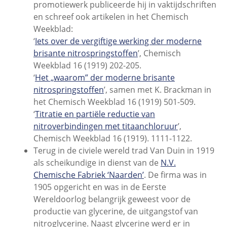
promotiewerk publiceerde hij in vaktijdschriften
en schreef ook artikelen in het Chemisch
Weekblad:
‘
Iets over de vergiftige werking der moderne
brisante nitrospringstoffen
’, Chemisch
Weekblad 16 (1919) 202-205.
‘
Het „waarom” der moderne brisante
nitrospringstoffen
’, samen met K. Brackman in
het Chemisch Weekblad 16 (1919) 501-509.
‘
Titratie en partiële reductie van
nitroverbindingen met titaanchloruur
’,
Chemisch Weekblad 16 (1919). 1111-1122.
Terug in de civiele wereld trad Van Duin in 1919
als scheikundige in dienst van de
N.V.
Chemische Fabriek ‘Naarden’
. De firma was in
1905 opgericht en was in de Eerste
Wereldoorlog belangrijk geweest voor de
productie van glycerine, de uitgangstof van
nitroglycerine. Naast glycerine werd er in