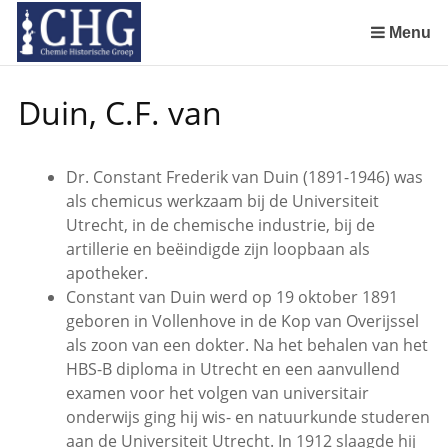
Sla
links
Menu
over
Manuscript van een militair apotheker. Deel 1. Oorspronkelijke eigenaar van het manuscript
Manuscript van een militair apotheker. Deel 3. Boudewijn Tieboel (1732-1814)
Manuscript van een militair apotheker. Delen 4 en 5. Rol van boekhandelaar Huisingh en Gebruikt papier
Manuscript van een militair apotheker. Delen 6 en 7. Speculatieve conclusie over auteur manuscript en Samenvatting
Spring
Duin, C.F. van
naar
de
inhoud
Dr. Constant Frederik van Duin (1891-1946) was
Spring
als chemicus werkzaam bij de Universiteit
naar
Utrecht, in de chemische industrie, bij de
het
artillerie en beëindigde zijn loopbaan als
menu
apotheker.
Constant van Duin werd op 19 oktober 1891
geboren in Vollenhove in de Kop van Overijssel
als zoon van een dokter. Na het behalen van het
HBS-B diploma in Utrecht en een aanvullend
examen voor het volgen van universitair
onderwijs ging hij wis- en natuurkunde studeren
aan de Universiteit Utrecht. In 1912 slaagde hij