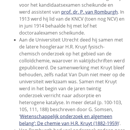
voor het kandidaatsexamen scheikunde en
werd assistent van
prof. dr. P. van Romburgh
. In
1913 werd hij lid van de KNCV (toen nog NCV) en
in juni 1914 behaalde hij met lof het
doctoraalexamen scheikunde.
Aan de Universiteit Utrecht deed hij samen met
de latere hoogleraar H.R. Kruyt fysisch-
chemisch onderzoek op het gebied van de
colloïdchemie, waarover in vaktijdschriften werd
gepubliceerd. De samenwerking met Kruyt bleef
behouden, zelfs nadat Van Duin niet meer op de
universiteit werkzaam was. Samen met Kruyt
werd in het begin van de jaren twintig
onderzoek verricht naar adsorptie en
heterogene katalyse. In meer detail (p. 100-103,
105, 111, 188) beschreven door G. Somsen,
‘
Wetenschappelijk onderzoek en algemeen
belang’: De chemie van H.R. Kruyt (1882-1959)
’.