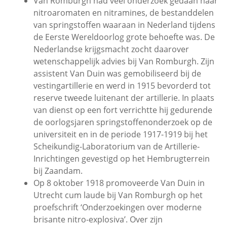
Van Romburgh had veel onderzoek gedaan naar
nitroaromaten en nitramines, de bestanddelen
van springstoffen waaraan in Nederland tijdens
de Eerste Wereldoorlog grote behoefte was. De
Nederlandse krijgsmacht zocht daarover
wetenschappelijk advies bij Van Romburgh. Zijn
assistent Van Duin was gemobiliseerd bij de
vestingartillerie en werd in 1915 bevorderd tot
reserve tweede luitenant der artillerie. In plaats
van dienst op een fort verrichtte hij gedurende
de oorlogsjaren springstoffenonderzoek op de
universiteit en in de periode 1917-1919 bij het
Scheikundig-Laboratorium van de Artillerie-
Inrichtingen gevestigd op het Hembrugterrein
bij Zaandam.
Op 8 oktober 1918 promoveerde Van Duin in
Utrecht cum laude bij Van Romburgh op het
proefschrift ‘Onderzoekingen over moderne
brisante nitro-explosiva’. Over zijn