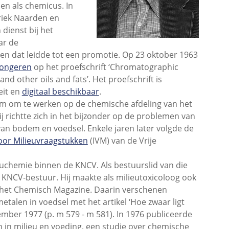
n als chemicus. In
briek Naarden en
 dienst bij het
ar de
 en dat leidde tot een promotie. Op 23 oktober 1963
 Tongeren
op het proefschrift ‘Chromatographic
 and other oils and fats’. Het proefschrift is
eit en
digitaal beschikbaar
.
dam om te werken op de chemische afdeling van het
j richtte zich in het bijzonder op de problemen van
van bodem en voedsel. Enkele jaren later volgde de
voor Milieuvraagstukken
(IVM) van de Vrije
ieuchemie binnen de KNCV. Als bestuurslid van die
et KNCV-bestuur. Hij maakte als milieutoxicoloog ook
n het Chemisch Magazine. Daarin verschenen
talen in voedsel met het artikel ‘Hoe zwaar ligt
ber 1977 (p. m 579 - m 581). In 1976 publiceerde
en in milieu en voeding, een studie over chemische