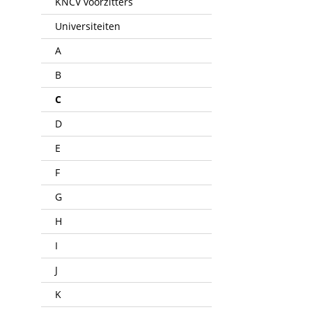
KNCV voorzitters
Universiteiten
A
B
C
D
E
F
G
H
I
J
K