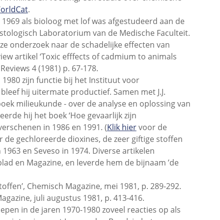
orldCat
.
1969 als bioloog met lof was afgestudeerd aan de
stologisch Laboratorium van de Medische Faculteit.
 onderzoek naar de schadelijke effecten van
w artikel ‘Toxic efffects of cadmium to animals
Reviews 4 (1981) p. 67-178.
0 zijn functie bij het Instituut voor
eef hij uitermate productief. Samen met J.J.
boek milieukunde - over de analyse en oplossing van
rde hij het boek ‘Hoe gevaarlijk zijn
 verschenen in 1986 en 1991. (
Klik hier
voor de
 de gechloreerde dioxines, de zeer giftige stoffen
 1963 en Seveso in 1974. Diverse artikelen
lad en Magazine, en leverde hem de bijnaam ’de
stoffen’, Chemisch Magazine, mei 1981, p. 289-292.
agazine, juli augustus 1981, p. 413-416.
epen in de jaren 1970-1980 zoveel reacties op als