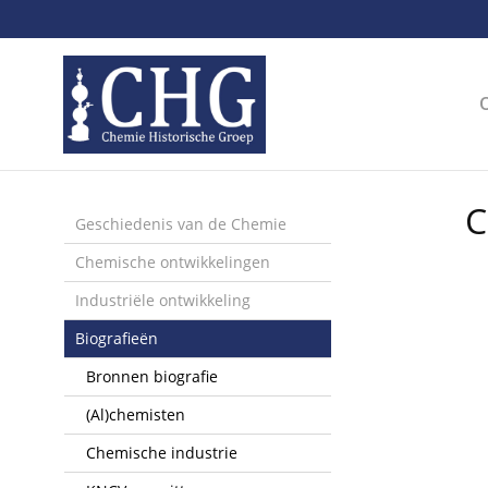
Sla
links
over
Spring
naar
de
inhoud
Spring
C
naar
Geschiedenis van de Chemie
het
Chemische ontwikkelingen
menu
Industriële ontwikkeling
Biografieën
Bronnen biografie
(Al)chemisten
Chemische industrie