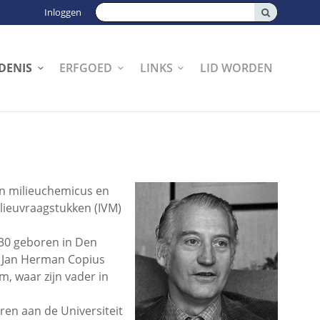
Zoeken:
Inloggen
DENIS
ERFGOED
LINKS
LID WORDEN
en milieuchemicus en
ilieuvraagstukken (IVM)
30 geboren in Den
. Jan Herman Copius
, waar zijn vader in
en aan de Universiteit