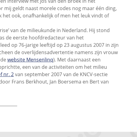
een interview met Jos van den Broek in het
or mij geldt naast morele codes nog maar één ding,
ik het ook, onafhankelijk of men het leuk vindt of
se’ van de milieukunde in Nederland. Hij stond
was de eerste hoofdredacteur van het
leed op 76-jarige leeftijd op 23 augustus 2007 in zijn
cheen de overlijdensadvertentie namens zijn vrouw
 de
website Mensenlinq
). Met daarnaast een
oprichtte, een van de activiteiten om het milieu
f nr. 2
van september 2007 van de KNCV-sectie
oor Frans Berkhout, Jan Boersema en Bert van
________