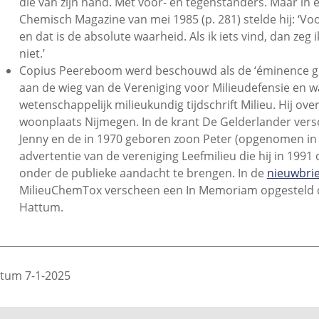
die van zijn hand. Met voor- en tegenstanders. Maar in 
Chemisch Magazine van mei 1985 (p. 281) stelde hij: ‘Vo
en dat is de absolute waarheid. Als ik iets vind, dan zeg 
niet.’
Copius Peereboom werd beschouwd als de ‘éminence gri
aan de wieg van de Vereniging voor Milieudefensie en 
wetenschappelijk milieukundig tijdschrift Milieu. Hij over
woonplaats Nijmegen. In de krant De Gelderlander vers
Jenny en de in 1970 geboren zoon Peter (opgenomen in
advertentie van de vereniging Leefmilieu die hij in 1991 
onder de publieke aandacht te brengen. In de
nieuwbrie
MilieuChemTox verscheen een In Memoriam opgesteld d
Hattum.
________________________________________________________________
tum 7-1-2025