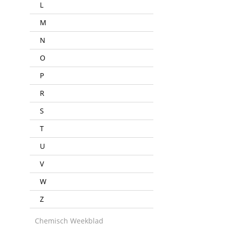
L
M
N
O
P
R
S
T
U
V
W
Z
Chemisch Weekblad