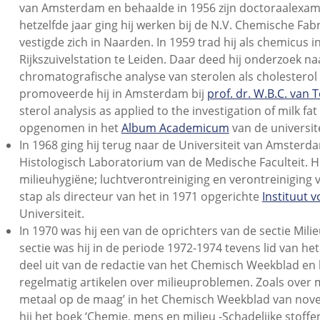
van Amsterdam en behaalde in 1956 zijn doctoraalexame
hetzelfde jaar ging hij werken bij de N.V. Chemische Fa
vestigde zich in Naarden. In 1959 trad hij als chemicus in
Rijkszuivelstation te Leiden. Daar deed hij onderzoek na
chromatografische analyse van sterolen als cholesterol
promoveerde hij in Amsterdam bij
prof. dr. W.B.C. van
sterol analysis as applied to the investigation of milk fat
opgenomen in het
Album Academicum
van de universit
In 1968 ging hij terug naar de Universiteit van Amster
Histologisch Laboratorium van de Medische Faculteit. Hi
milieuhygiëne; luchtverontreiniging en verontreiniging 
stap als directeur van het in 1971 opgerichte
Instituut 
Universiteit.
In 1970 was hij een van de oprichters van de sectie Mil
sectie was hij in de periode 1972-1974 tevens lid van h
deel uit van de redactie van het Chemisch Weekblad e
regelmatig artikelen over milieuproblemen. Zoals over me
metaal op de maag’ in het Chemisch Weekblad van novem
hij het boek ‘Chemie, mens en milieu -Schadelijke stoff