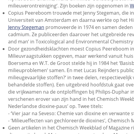
milieuverontreiniging’. Zijn boeken zijn opgenomen in
W
Copius Peereboom trouwde met Jenny Stegeman, die in 
Universiteit van Amsterdam en daarna werkte op het Hi
Jenny Stegeman
promoveerde in 1974 en samen deden ze
cadmium. Ze publiceerden daarover het uitgebreide revie
and man’ in Toxicological and Environmental Chemistry 
Door gezondheidsklachten moest Copius Peereboom in 198
Milieuvraagstukken opgeven, maar werkend vanuit huis bl
Boersema en W.T. de Groot stelde hij in 1984 het ‘Basis
milieuproblemen’ samen. En met Lucas Reijnders publicee
milieugevaarlijke stoffen?’ in twee delen, respectievelijk
behandelde stoffen). Een uitgebreid hoofdstuk gaat over
die vrijkwamen na de ontploffingen bij Philips-Duphar in
verschenen erover van zijn hand in het Chemisch Weekb
Nederlandse dioxine-paus’ op. Twee titels:
- ‘Vier jaar na Seveso: Chemie van dioxine en verwante 
- ‘Milieueffecten van gechloreerde dioxines’, Chemisch M
Geen artikelen in het Chemisch Weekblad of Magazine ri