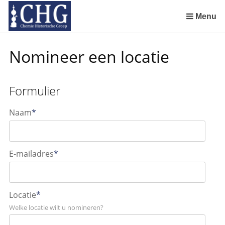
Sla
links
Menu
over
Spring
Nomineer een locatie
naar
de
inhoud
Formulier
Spring
naar
Naam
*
het
menu
E-mailadres
*
Locatie
*
Welke locatie wilt u nomineren?