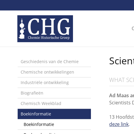
Sla
links
over
Spring
naar
de
inhoud
Spring
Scien
naar
Geschiedenis van de Chemie
het
Chemische ontwikkelingen
menu
WHAT SCI
Industriële ontwikkeling
Biografieën
Ad Maas a
Scientists 
Chemisch Weekblad
Boekinformatie
13 Hoofdst
deze link
.
Boekinformatie