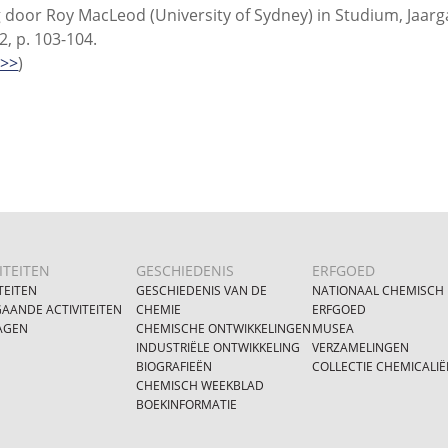
 door Roy MacLeod (University of Sydney) in Studium, Jaarg
 2, p. 103-104.
r>>
)
ITEITEN
GESCHIEDENIS
ERFGOED
TEITEN
GESCHIEDENIS VAN DE
NATIONAAL CHEMISCH
AANDE ACTIVITEITEN
CHEMIE
ERFGOED
AGEN
CHEMISCHE ONTWIKKELINGEN
MUSEA
INDUSTRIËLE ONTWIKKELING
VERZAMELINGEN
BIOGRAFIEËN
COLLECTIE CHEMICALIË
CHEMISCH WEEKBLAD
BOEKINFORMATIE