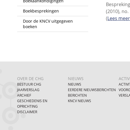
Boekaankondigingen
Bespreking
Boekbesprekingen
(2010), no.
(
Lees mee
Door de KNCV uitgegeven
boeken
OVER DE CHG
NIEUWS
ACTIV
BESTUUR CHG
NIEUWS
ACTIVI
JAARVERSLAG
EERDERE NIEUWSBERICHTEN
VOORG
ARCHIEF
BERICHTEN
VERSL
GESCHIEDENIS EN
KNCV NIEUWS
OPRICHTING
DISCLAIMER