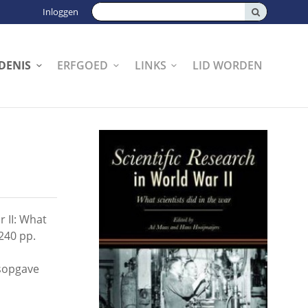
Zoeken:
Inloggen
DENIS
ERFGOED
LINKS
LID WORDEN
r II: What
 240 pp.
dsopgave