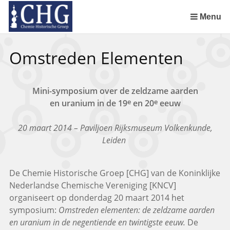
Sla
links
Menu
over
Uitreiking Nationaal Chemisch Erfgoed in Groningen
Benoeming DSM Delft als tweede Nationaal Chemisch Erfgoed
Afscheid van Ernst Homburg als hoogleraar te Maastricht
Chemistry of Cultural Heritage in a Historical Perspective
Spring
Omstreden Elementen
naar
de
inhoud
Mini-symposium over de zeldzame aarden
Spring
e
e
en uranium in de 19
en 20
eeuw
naar
het
20 maart 2014 – Paviljoen Rijksmuseum Volkenkunde,
menu
Leiden
De Chemie Historische Groep [CHG] van de Koninklijke
Nederlandse Chemische Vereniging [KNCV]
organiseert op donderdag 20 maart 2014 het
symposium:
Omstreden elementen: de zeldzame aarden
en uranium in de negentiende en twintigste eeuw.
De