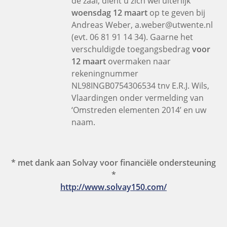
de zaal, dient u zich wel uiterlijk
woensdag 12 maart
op te geven bij
Andreas Weber, a.weber@utwente.nl
(evt. 06 81 91 14 34). Gaarne het
verschuldigde toegangsbedrag
voor
12 maart
overmaken naar
rekeningnummer
NL98INGB0754306534 tnv E.R.J.
Wils,
Vlaardingen onder vermelding van
‘Omstreden elementen 2014’ en uw
naam.
* met dank aan Solvay voor financiële ondersteuning
*
http://www.solvay150.com/