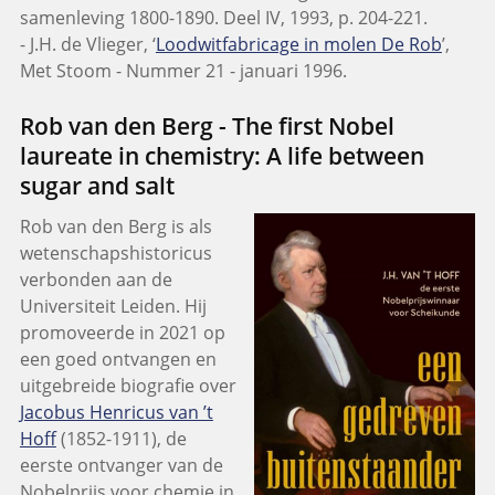
samenleving 1800-1890. Deel IV, 1993, p. 204-221.
- J.H. de Vlieger, ‘
Loodwitfabricage in molen De Rob
’,
Met Stoom - Nummer 21 - januari 1996.
Rob van den Berg - The first Nobel
laureate in chemistry: A life between
sugar and salt
Rob van den Berg is als
wetenschapshistoricus
verbonden aan de
Universiteit Leiden. Hij
promoveerde in 2021 op
een goed ontvangen en
uitgebreide biografie over
Jacobus Henricus van ’t
Hoff
(1852-1911), de
eerste ontvanger van de
Nobelprijs voor chemie in