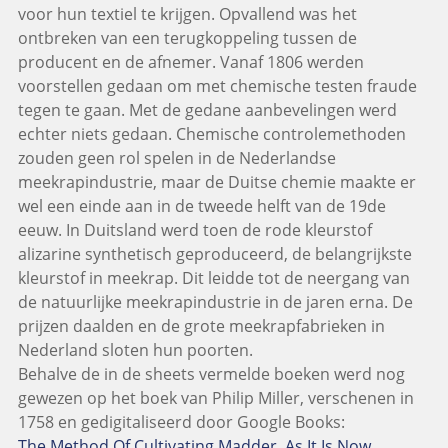
voor hun textiel te krijgen. Opvallend was het
ontbreken van een terugkoppeling tussen de
producent en de afnemer. Vanaf 1806 werden
voorstellen gedaan om met chemische testen fraude
tegen te gaan. Met de gedane aanbevelingen werd
echter niets gedaan. Chemische controlemethoden
zouden geen rol spelen in de Nederlandse
meekrapindustrie, maar de Duitse chemie maakte er
wel een einde aan in de tweede helft van de 19de
eeuw. In Duitsland werd toen de rode kleurstof
alizarine synthetisch geproduceerd, de belangrijkste
kleurstof in meekrap. Dit leidde tot de neergang van
de natuurlijke meekrapindustrie in de jaren erna. De
prijzen daalden en de grote meekrapfabrieken in
Nederland sloten hun poorten.
Behalve de in de sheets vermelde boeken werd nog
gewezen op het boek van Philip Miller, verschenen in
1758 en gedigitaliseerd door Google Books:
The Method Of Cultivating Madder, As It Is Now