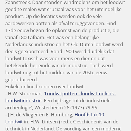
Zaanstreek. Daar stonden windmolens om het loodwit
goed te malen wat cruciaal was voor het uiteindelijke
product. Op die locaties werden ook de vele
aardewerken potten als afval teruggevonden. Eind
17de eeuw begon de opkomst van de productie, die
vanaf 1800 afnam. Het was een belangrijke
Nederlandse industrie en het Old Dutch loodwit werd
deels geëxporteerd. Rond 1900 werd duidelijk dat
loodwit toxisch was voor mens en dier en dat
betekende het einde van de industrie. Toch werd
loodwit nog tot het midden van de 20ste eeuw
geproduceerd.
Enkele online bronnen over loodwit:
- H.W. Stuurman, ‘
Loodwitpotten - loodwitmolens -
loodwitindustrie
. Een bijdrage tot de industriële
archeologie’, Westerheem 26 (1977) 79-96.
- J.H. de Vlieger en E. Homburg,
Hoofdstuk 10
Loodwit
in: H.W. Lintsen (red.), Geschiedenis van de
techniek in Nederland. De wording van een moderne