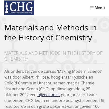
Sla
links
Menu
over
Spring
Materials and Methods in
naar
de
the History of Chemistry
inhoud
Spring
naar
MATERIALS AND METHODS IN THE HISTORY OF
het
CHEMISTRY
menu
Als onderdeel van de cursus ‘Making Modern Science’
was door Albert Philipse, hoogleraar Fysische en
Colloïd Chemie in Utrecht, samen met de Chemie
Historische Groep (CHG) op dinsdagmiddag 25
oktober 2022 een
bijeenkomst
georganiseerd voor
studenten, CHG-leden en andere belangstellenden. Dit
resulteerde in een grote opkomst van ongeveer 100