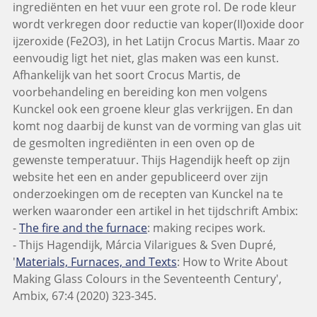
ingrediënten en het vuur een grote rol. De rode kleur
wordt verkregen door reductie van koper(II)oxide door
ijzeroxide (Fe2O3), in het Latijn Crocus Martis. Maar zo
eenvoudig ligt het niet, glas maken was een kunst.
Afhankelijk van het soort Crocus Martis, de
voorbehandeling en bereiding kon men volgens
Kunckel ook een groene kleur glas verkrijgen. En dan
komt nog daarbij de kunst van de vorming van glas uit
de gesmolten ingrediënten in een oven op de
gewenste temperatuur. Thijs Hagendijk heeft op zijn
website het een en ander gepubliceerd over zijn
onderzoekingen om de recepten van Kunckel na te
werken waaronder een artikel in het tijdschrift Ambix:
-
The fire and the furnace
: making recipes work.
- Thijs Hagendijk, Márcia Vilarigues & Sven Dupré,
'
Materials, Furnaces, and Texts
: How to Write About
Making Glass Colours in the Seventeenth Century',
Ambix, 67:4 (2020) 323-345.