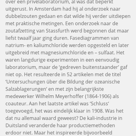
over een privélaboratorium, al was dat beperkt
uitgerust. In Amsterdam had hij al onderzoek naar
dubbelzouten gedaan en dat wilde hij verder uitdiepen
met praktische metingen. Een onderzoek naar de
zoutafzetting van Stassfurth werd begonnen dat maar
liefst twaalf jaar ging duren. Fasediagrammen van
natrium- en kaliumchloride werden opgesteld en later
uitgebreid met magnesiumchloride en – sulfaat. Het
waren langdurige experimenten in een eenvoudig
laboratorium, maar de ‘gedreven buitenstaander’ gaf
niet op. Het resulteerde in 52 artikelen met de titel
‘Untersuchungen über die Bildung der ozeanische
Salzablagerungen‘ en met zijn belangrijkste
medewerker Wilhelm Meyerhoffer (1864-1906) als
coauteur. Aan het laatste artikel was ‘Schluss‘
toegevoegd, het was eindelijk klaar in 1908. Was het
dat nu allemaal waard geweest? De kali-industrie in
Duitsland veranderde haar productiemethoden
erdoor niet. Maar het inspireerde bijvoorbeeld