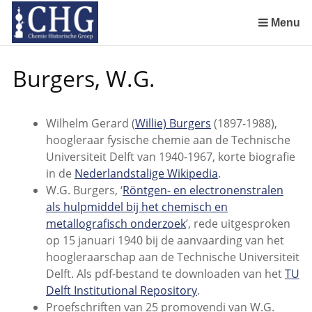
Sla
links
Menu
over
Geschiedenis van de scheikunde in Nederland (boeken)
De begintijd van de scheikunde aan de Universiteit Leiden
De beginjaren van de Rotterdamsche Chemische Kring
De Rotterdamsche Chemische Kring in de jaren 1924 tot 1943
De Rotterdamsche Chemische Kring in de jaren 1945 tot 1963
De Rotterdamsche Chemische Kring in de jaren 1963 tot 1988
Manuscript van een militair apotheker. Deel 1. Oorspronkelijke eigenaar van het manuscript
Manuscript van een militair apotheker. Deel 2. Inhoud van het manuscript
Manuscript van een militair apotheker. Deel 3. Boudewijn Tieboel (1732-1814)
Manuscript van een militair apotheker. Delen 4 en 5. Rol van boekhandelaar Huisingh en Gebruikt papier
Manuscript van een militair apotheker. Delen 6 en 7. Speculatieve conclusie over auteur manuscript en Samenvatting
Alchemist Cornelius de Lannoy en het maken van goud
Spring
Burgers, W.G.
naar
de
inhoud
Wilhelm Gerard (
Willie) Burgers
(1897-1988),
Spring
hoogleraar fysische chemie aan de Technische
naar
Universiteit Delft van 1940-1967, korte biografie
het
in de
Nederlandstalige Wikipedia
.
menu
W.G. Burgers, ‘
Röntgen- en electronenstralen
als hulpmiddel bij het chemisch en
metallografisch onderzoek
’, rede uitgesproken
op 15 januari 1940 bij de aanvaarding van het
hoogleraarschap aan de Technische Universiteit
Delft. Als pdf-bestand te downloaden van het
TU
Delft Institutional Repository
.
Proefschriften van 25 promovendi van W.G.