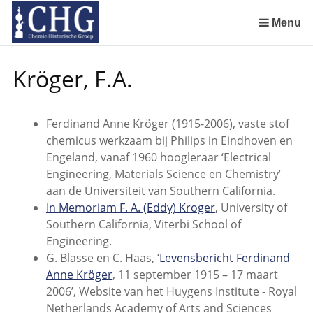
Sla
links
Menu
over
Geschiedenis van de scheikunde in Nederland (boeken)
De begintijd van de scheikunde aan de Universiteit Leiden
De beginjaren van de Rotterdamsche Chemische Kring
De Rotterdamsche Chemische Kring in de jaren 1924 tot 1943
De Rotterdamsche Chemische Kring in de jaren 1945 tot 1963
De Rotterdamsche Chemische Kring in de jaren 1963 tot 1988
Manuscript van een militair apotheker. Deel 1. Oorspronkelijke eigenaar van het manuscript
Manuscript van een militair apotheker. Deel 2. Inhoud van het manuscript
Manuscript van een militair apotheker. Deel 3. Boudewijn Tieboel (1732-1814)
Manuscript van een militair apotheker. Delen 4 en 5. Rol van boekhandelaar Huisingh en Gebruikt papier
Manuscript van een militair apotheker. Delen 6 en 7. Speculatieve conclusie over auteur manuscript en Samenvatting
Alchemist Cornelius de Lannoy en het maken van goud
Spring
Kröger, F.A.
naar
de
inhoud
Ferdinand Anne Kröger (1915-2006), vaste stof
Spring
chemicus werkzaam bij Philips in Eindhoven en
naar
Engeland, vanaf 1960 hoogleraar ‘Electrical
het
Engineering, Materials Science en Chemistry’
menu
aan de Universiteit van Southern California.
In Memoriam F. A. (Eddy) Kroger
,
University of
Southern California, Viterbi School of
Engineering.
G. Blasse en C. Haas, ‘
Levensbericht Ferdinand
Anne Kröger
, 11 september 1915 – 17 maart
2006’, Website van het Huygens Institute - Royal
Netherlands Academy of Arts and Sciences