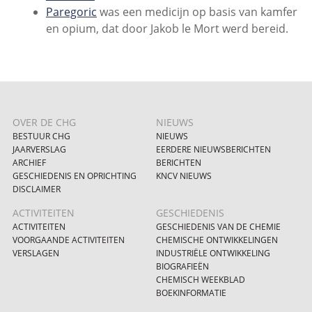
Paregoric
was een medicijn op basis van kamfer
en opium, dat door Jakob le Mort werd bereid.
OVER DE CHG
NIEUWS
BESTUUR CHG
NIEUWS
JAARVERSLAG
EERDERE NIEUWSBERICHTEN
ARCHIEF
BERICHTEN
GESCHIEDENIS EN OPRICHTING
KNCV NIEUWS
DISCLAIMER
ACTIVITEITEN
GESCHIEDENIS
ACTIVITEITEN
GESCHIEDENIS VAN DE CHEMIE
VOORGAANDE ACTIVITEITEN
CHEMISCHE ONTWIKKELINGEN
VERSLAGEN
INDUSTRIËLE ONTWIKKELING
BIOGRAFIEËN
CHEMISCH WEEKBLAD
BOEKINFORMATIE