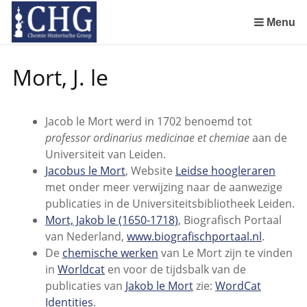
Sla
links
Menu
over
Geschiedenis van de scheikunde in Nederland (boeken)
De begintijd van de scheikunde aan de Universiteit Leiden
De beginjaren van de Rotterdamsche Chemische Kring
De Rotterdamsche Chemische Kring in de jaren 1924 tot 1943
De Rotterdamsche Chemische Kring in de jaren 1945 tot 1963
De Rotterdamsche Chemische Kring in de jaren 1963 tot 1988
Manuscript van een militair apotheker. Deel 1. Oorspronkelijke eigenaar van het manuscript
Manuscript van een militair apotheker. Deel 2. Inhoud van het manuscript
Manuscript van een militair apotheker. Deel 3. Boudewijn Tieboel (1732-1814)
Manuscript van een militair apotheker. Delen 4 en 5. Rol van boekhandelaar Huisingh en Gebruikt papier
Manuscript van een militair apotheker. Delen 6 en 7. Speculatieve conclusie over auteur manuscript en Samenvatting
Alchemist Cornelius de Lannoy en het maken van goud
Spring
Mort, J. le
naar
de
inhoud
Jacob le Mort werd in 1702 benoemd tot
Spring
professor ordinarius medicinae et chemiae
aan de
naar
Universiteit van Leiden.
het
Jacobus le Mort
, Website
Leidse hoogleraren
menu
met onder meer verwijzing naar de aanwezige
publicaties in de Universiteitsbibliotheek Leiden.
Mort, Jakob le (1650-1718)
, Biografisch Portaal
van Nederland,
www.biografischportaal.nl
.
De
chemische werken
van Le Mort zijn te vinden
in
Worldcat
en voor de tijdsbalk van de
publicaties van
Jakob le Mort
zie:
WordCat
Identities
.