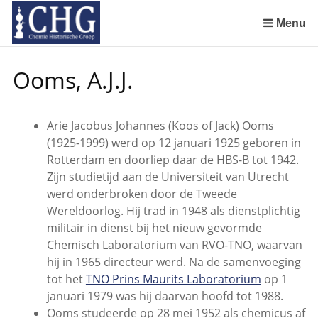
Sla
links
Menu
over
Geschiedenis van de scheikunde in Nederland (boeken)
De begintijd van de scheikunde aan de Universiteit Leiden
De beginjaren van de Rotterdamsche Chemische Kring
De Rotterdamsche Chemische Kring in de jaren 1924 tot 1943
De Rotterdamsche Chemische Kring in de jaren 1945 tot 1963
De Rotterdamsche Chemische Kring in de jaren 1963 tot 1988
Manuscript van een militair apotheker. Deel 1. Oorspronkelijke eigenaar van het manuscript
Manuscript van een militair apotheker. Deel 2. Inhoud van het manuscript
Manuscript van een militair apotheker. Deel 3. Boudewijn Tieboel (1732-1814)
Manuscript van een militair apotheker. Delen 4 en 5. Rol van boekhandelaar Huisingh en Gebruikt papier
Manuscript van een militair apotheker. Delen 6 en 7. Speculatieve conclusie over auteur manuscript en Samenvatting
Alchemist Cornelius de Lannoy en het maken van goud
Spring
Ooms, A.J.J.
naar
de
inhoud
Arie Jacobus Johannes (Koos of Jack) Ooms
Spring
(1925-1999) werd op 12 januari 1925 geboren in
naar
Rotterdam en doorliep daar de HBS-B tot 1942.
het
Zijn studietijd aan de Universiteit van Utrecht
menu
werd onderbroken door de Tweede
Wereldoorlog. Hij trad in 1948 als dienstplichtig
militair in dienst bij het nieuw gevormde
Chemisch Laboratorium van RVO-TNO, waarvan
hij in 1965 directeur werd. Na de samenvoeging
tot het
TNO Prins Maurits Laboratorium
op 1
januari 1979 was hij daarvan hoofd tot 1988.
Ooms studeerde op 28 mei 1952 als chemicus af