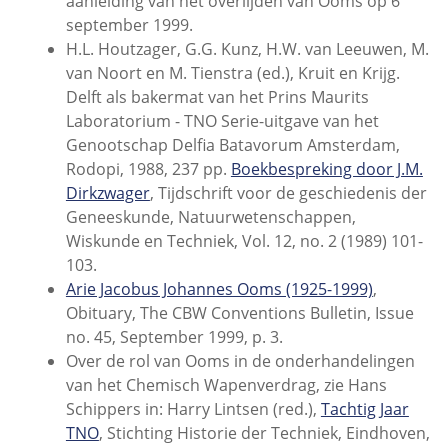
aanleiding van het overlijden van Ooms op 6
september 1999.
H.L. Houtzager, G.G. Kunz, H.W. van Leeuwen, M.
van Noort en M. Tienstra (ed.), Kruit en Krijg.
Delft als bakermat van het Prins Maurits
Laboratorium - TNO Serie-uitgave van het
Genootschap Delfia Batavorum Amsterdam,
Rodopi, 1988, 237 pp.
Boekbespreking door J.M.
Dirkzwager
, Tijdschrift voor de geschiedenis der
Geneeskunde, Natuurwetenschappen,
Wiskunde en Techniek, Vol. 12, no. 2 (1989) 101-
103.
Arie Jacobus Johannes Ooms (1925-1999)
,
Obituary, The CBW Conventions Bulletin, Issue
no. 45, September 1999, p. 3.
Over de rol van Ooms in de onderhandelingen
van het Chemisch Wapenverdrag, zie Hans
Schippers in: Harry Lintsen (red.),
Tachtig Jaar
TNO
, Stichting Historie der Techniek, Eindhoven,