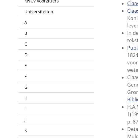
KNCV voorzitters
Claa
Claa
Universiteiten
Koni
A
leve
In d
B
teks
C
Publ
D
1824
voor
E
wete
F
Claa
Geno
G
Gron
H
Bibl
H.A.
I
1(19
J
p. 8
Deta
K
Muld