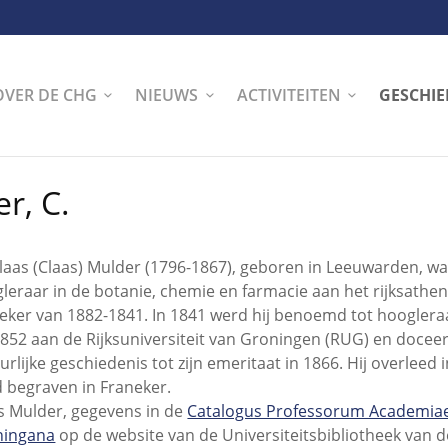
OVER DE CHG
NIEUWS
ACTIVITEITEN
GESCHIE
r, C.
laas (Claas) Mulder (1796-1867), geboren in Leeuwarden, w
leraar in de botanie, chemie en farmacie aan het rijksath
eker van 1882-1841. In 1841 werd hij benoemd tot hoogler
1852 aan de Rijksuniversiteit van Groningen (RUG) en doce
urlijke geschiedenis tot zijn emeritaat in 1866. Hij overleed 
 begraven in Franeker.
s Mulder, gegevens in de
Catalogus Professorum Academia
ningana
op de website van de Universiteitsbibliotheek van 