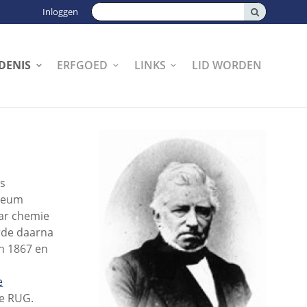
Zoeken:
Inloggen
DENIS
ERFGOED
LINKS
LID WORDEN
as
eneum
aar chemie
erde daarna
in 1867 en
e
de RUG.