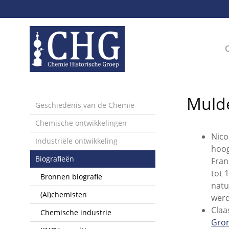
Sla
links
over
Spring
naar
de
inhoud
Spring
Mulde
naar
Geschiedenis van de Chemie
het
Chemische ontwikkelingen
menu
Nico
Industriële ontwikkeling
hoog
Biografieën
Fran
tot 
Bronnen biografie
natu
(Al)chemisten
werd
Claa
Chemische industrie
Gro