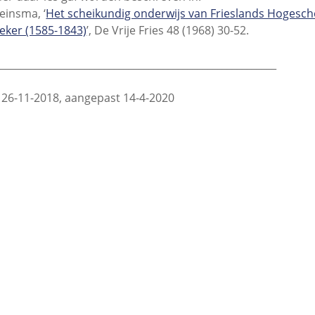
Meinsma, ‘
Het scheikundig onderwijs van Frieslands Hogesch
eker (1585-1843)
’, De Vrije Fries 48 (1968) 30-52.
_________________________________________________________
 26-11-2018, aangepast 14-4-2020