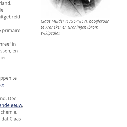
rland.
de
itgebreid
Claas Mulder (1796-1867), hoogleraar
te Franeker en Groningen (bron:
e primaire
Wikipedia).
hreef in
essen, en
ier
appen te
jke
and. Deel
iende eeuw
,
e chemie.
 dat Claas