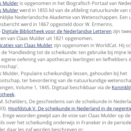
s Mulder
is opgenomen in het Biografisch Portaal van Nede
s Mulder
werd in 1855 lid van de afdeling natuurkunde van 
nklijke Nederlandsche Akademie van Wetenschappen. Een u
nsbericht werd in 1867 opgesteld door W. Ermerins.
e
Digitale Bibliotheek voor de Nederlandse Letteren
zijn twe
ten van Claas Mulder uit 1821 opgenomen.
icaties van Claas Mulder
zijn opgenomen in WorldCat. Hij sc
 de ‘Handleiding tot de scheikunde: ten gebruike bij mijne l
 eigene oefening van apothecars leerlingen en liefhebbers d
nschap'.
s Mulder, Populaire scheikundige lessen, gehouden bij het
otschap, ter bevordering van de natuurkundige wetensch
ingen, Volume 1, 1845. Digitaal beschikbaar via de
Koninkli
iotheek
.
M. Schelders, De geschiedenis van de scheikunde in Nederl
93).
Hoofdstuk V. De scheikunde in Nederland in de negent
7. Enige woorden gewijd aan de visie van Claas Mulder op d
ils over het scheikundig onderwijs in Franeker in de periode
er daar les gaf worden beschreven in: