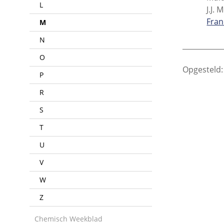
L
J.J. 
Fran
M
N
___________
O
Opgesteld:
P
R
S
T
U
V
W
Z
Chemisch Weekblad