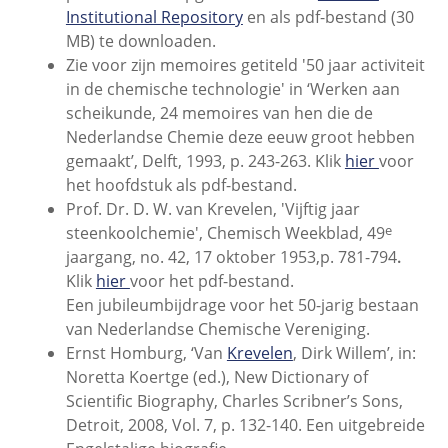
Institutional Repository
en als pdf-bestand (30
MB) te downloaden.
Zie voor zijn memoires getiteld '50 jaar activiteit
in de chemische technologie' in ‘Werken aan
scheikunde, 24 memoires van hen die de
Nederlandse Chemie deze eeuw groot hebben
gemaakt’, Delft, 1993, p. 243-263. Klik
hier
voor
het hoofdstuk als pdf-bestand.
Prof. Dr. D. W. van Krevelen, 'Vijftig jaar
e
steenkoolchemie', Chemisch Weekblad, 49
jaargang, no. 42, 17 oktober 1953,
p. 781-794
.
Klik
hier
voor het pdf-bestand.
Een jubileumbijdrage voor het 50-jarig bestaan
van Nederlandse Chemische Vereniging.
Ernst Homburg, ‘Van
Krevelen
, Dirk Willem’, in:
Noretta Koertge (ed.), New Dictionary of
Scientific Biography, Charles Scribner’s Sons,
Detroit, 2008, Vol. 7, p. 132-140. Een uitgebreide