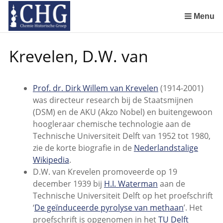
Sla
links
Menu
over
De Rotterdamsche Chemische Kring in de jaren 1924 tot 1943
De Rotterdamsche Chemische Kring in de jaren 1945 tot 1963
De Rotterdamsche Chemische Kring in de jaren 1963 tot 1988
Manuscript van een militair apotheker. Deel 1. Oorspronkelijke eigenaar van het manuscript
Manuscript van een militair apotheker. Deel 2. Inhoud van het manuscript
Manuscript van een militair apotheker. Deel 3. Boudewijn Tieboel (1732-1814)
Manuscript van een militair apotheker. Delen 4 en 5. Rol van boekhandelaar Huisingh en Gebruikt papier
Manuscript van een militair apotheker. Delen 6 en 7. Speculatieve conclusie over auteur manuscript en Samenvatting
Spring
Krevelen, D.W. van
naar
de
inhoud
Prof. dr. Dirk Willem van Krevelen
(1914-2001)
Spring
was directeur research bij de Staatsmijnen
naar
(DSM) en de AKU (Akzo Nobel) en buitengewoon
het
hoogleraar chemische technologie aan de
menu
Technische Universiteit Delft van 1952 tot 1980,
zie de korte biografie in de
Nederlandstalige
Wikipedia
.
D.W. van Krevelen promoveerde op 19
december 1939 bij
H.I. Waterman
aan de
Technische Universiteit Delft op het proefschrift
‘
De geïnduceerde pyrolyse van methaan
’. Het
proefschrift is opgenomen in het
TU Delft