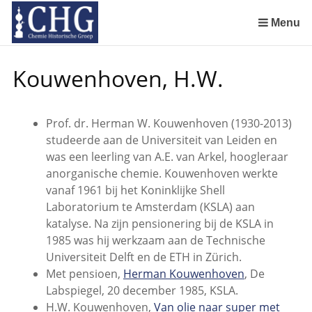
Sla
links
Menu
over
Geschiedenis van de scheikunde in Nederland (boeken)
De begintijd van de scheikunde aan de Universiteit Leiden
De beginjaren van de Rotterdamsche Chemische Kring
De Rotterdamsche Chemische Kring in de jaren 1924 tot 1943
De Rotterdamsche Chemische Kring in de jaren 1945 tot 1963
De Rotterdamsche Chemische Kring in de jaren 1963 tot 1988
Manuscript van een militair apotheker. Deel 1. Oorspronkelijke eigenaar van het manuscript
Manuscript van een militair apotheker. Deel 2. Inhoud van het manuscript
Manuscript van een militair apotheker. Deel 3. Boudewijn Tieboel (1732-1814)
Manuscript van een militair apotheker. Delen 4 en 5. Rol van boekhandelaar Huisingh en Gebruikt papier
Manuscript van een militair apotheker. Delen 6 en 7. Speculatieve conclusie over auteur manuscript en Samenvatting
Alchemist Cornelius de Lannoy en het maken van goud
Spring
Kouwenhoven, H.W.
naar
de
inhoud
Prof. dr. Herman W. Kouwenhoven (1930-2013)
Spring
studeerde aan de Universiteit van Leiden en
naar
was een leerling van A.E. van Arkel, hoogleraar
het
anorganische chemie. Kouwenhoven werkte
menu
vanaf 1961 bij het Koninklijke Shell
Laboratorium te Amsterdam (KSLA) aan
katalyse. Na zijn pensionering bij de KSLA in
1985 was hij werkzaam aan de Technische
Universiteit Delft en de ETH in Zürich.
Met pensioen,
Herman Kouwenhoven
, De
Labspiegel, 20 december 1985, KSLA.
H.W. Kouwenhoven,
Van olie naar super met