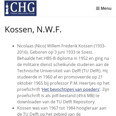
Sla
links
Menu
over
Geschiedenis van de scheikunde in Nederland (boeken)
De begintijd van de scheikunde aan de Universiteit Leiden
De beginjaren van de Rotterdamsche Chemische Kring
De Rotterdamsche Chemische Kring in de jaren 1924 tot 1943
De Rotterdamsche Chemische Kring in de jaren 1945 tot 1963
De Rotterdamsche Chemische Kring in de jaren 1963 tot 1988
Manuscript van een militair apotheker. Deel 1. Oorspronkelijke eigenaar van het manuscript
Manuscript van een militair apotheker. Deel 2. Inhoud van het manuscript
Manuscript van een militair apotheker. Deel 3. Boudewijn Tieboel (1732-1814)
Manuscript van een militair apotheker. Delen 4 en 5. Rol van boekhandelaar Huisingh en Gebruikt papier
Manuscript van een militair apotheker. Delen 6 en 7. Speculatieve conclusie over auteur manuscript en Samenvatting
Alchemist Cornelius de Lannoy en het maken van goud
Spring
Kossen, N.W.F.
naar
de
inhoud
Nicolaas (Nico) Willem Frederik Kossen (1933-
Spring
2016). Geboren op 3 juni 1933 te Soest.
naar
Behaalde het HBS-B diploma in 1952 en ging na
het
de militaire dienst scheikunde studeren aan de
menu
Technische Universiteit van Delft (TU Delft). Hij
studeerde in 1960 af en promoveerde op 21
oktober 1965 bij professor P.M. Heertjes op het
proefschrift ‘
Het bevochtigen van poeders
’. Zijn
proefschrift is als pdf-bestand (49.6 MB) te
downloaden van de TU Delft Repository.
Kossen was van 1967 tot 1984 hoogleraar aan
de TU Delft op het gebied van de