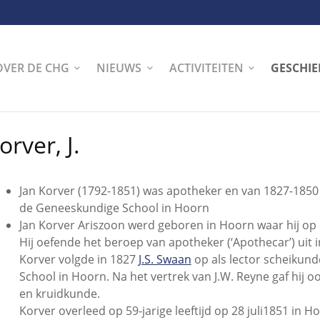
OVER DE CHG
NIEUWS
ACTIVITEITEN
GESCHIE
orver, J.
Jan Korver (1792-1851) was apotheker en van 1827-1850 l
de Geneeskundige School in Hoorn
Jan Korver Ariszoon werd geboren in Hoorn waar hij op 
Hij oefende het beroep van apotheker (‘Apothecar’) uit 
Korver volgde in 1827
J.S. Swaan
op als lector scheikund
School in Hoorn. Na het vertrek van J.W. Reyne gaf hij o
en kruidkunde.
Korver overleed op 59-jarige leeftijd op 28 juli1851 in H