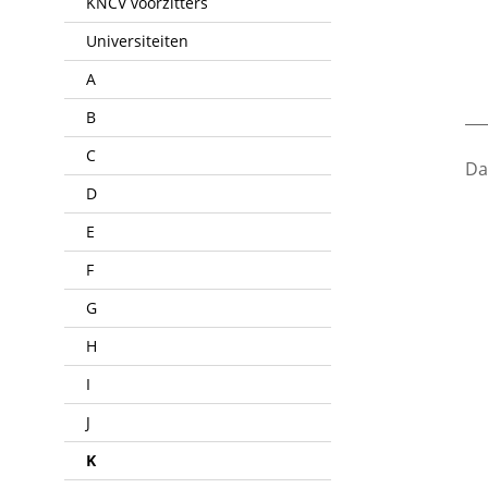
KNCV voorzitters
Universiteiten
A
___
B
C
Da
D
E
F
G
H
I
J
K