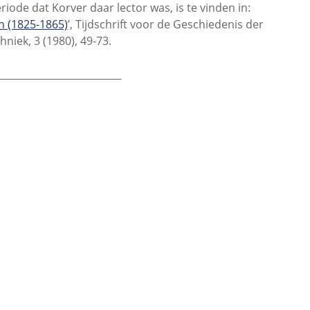
ode dat Korver daar lector was, is te vinden in:
 (1825-1865)
’, Tijdschrift voor de Geschiedenis der
ek, 3 (1980), 49-73.
_________________________