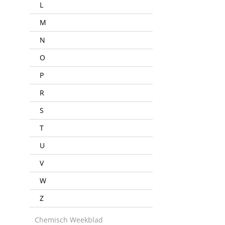
L
M
N
O
P
R
S
T
U
V
W
Z
Chemisch Weekblad