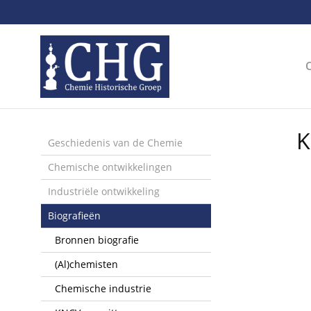
Sla
links
over
Spring
naar
de
inhoud
Spring
K
naar
Geschiedenis van de Chemie
het
Chemische ontwikkelingen
menu
Industriële ontwikkeling
Biografieën
Bronnen biografie
(Al)chemisten
Chemische industrie