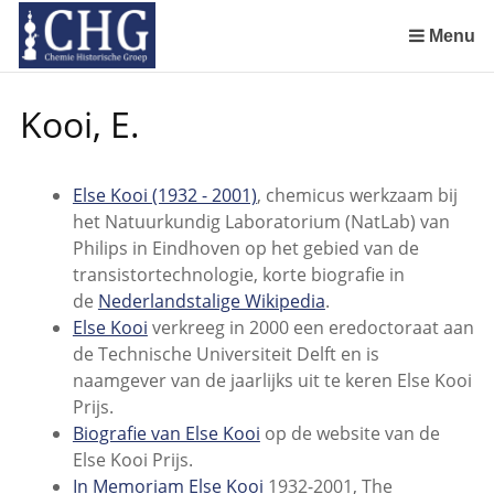
Sla
links
Menu
over
Geschiedenis van de scheikunde in Nederland (boeken)
De begintijd van de scheikunde aan de Universiteit Leiden
De beginjaren van de Rotterdamsche Chemische Kring
De Rotterdamsche Chemische Kring in de jaren 1924 tot 1943
De Rotterdamsche Chemische Kring in de jaren 1945 tot 1963
De Rotterdamsche Chemische Kring in de jaren 1963 tot 1988
Manuscript van een militair apotheker. Deel 1. Oorspronkelijke eigenaar van het manuscript
Manuscript van een militair apotheker. Deel 2. Inhoud van het manuscript
Manuscript van een militair apotheker. Deel 3. Boudewijn Tieboel (1732-1814)
Manuscript van een militair apotheker. Delen 4 en 5. Rol van boekhandelaar Huisingh en Gebruikt papier
Manuscript van een militair apotheker. Delen 6 en 7. Speculatieve conclusie over auteur manuscript en Samenvatting
Alchemist Cornelius de Lannoy en het maken van goud
Spring
Kooi, E.
naar
de
inhoud
Else Kooi (1932 - 2001)
, chemicus werkzaam bij
Spring
het Natuurkundig Laboratorium (NatLab) van
naar
Philips in Eindhoven op het gebied van de
het
transistortechnologie, korte biografie in
menu
de
Nederlandstalige Wikipedia
.
Else Kooi
verkreeg in 2000 een eredoctoraat aan
de Technische Universiteit Delft en is
naamgever van de jaarlijks uit te keren Else Kooi
Prijs.
Biografie van Else Kooi
op de website van de
Else Kooi Prijs.
In Memoriam
Else Kooi
1932-2001, The