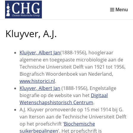
Sla
links
Menu
over
Manuscript van een militair apotheker. Deel 1. Oorspronkelijke eigenaar van het manuscript
Manuscript van een militair apotheker. Delen 4 en 5. Rol van boekhandelaar Huisingh en Gebruikt papier
Manuscript van een militair apotheker. Delen 6 en 7. Speculatieve conclusie over auteur manuscript en Samenvatting
Spring
Kluyver, A.J.
naar
de
inhoud
Kluijver, Albert Jan
(1888-1956), hoogleraar
Spring
algemene en toegepaste microbiologie aan de
naar
Technische Universiteit Delft van 1921 tot 1956,
het
Biografisch Woordenboek van Nederland,
menu
www.historici.nl
.
Kluyver, Albert Jan
(1888-1956), Engelstalige
biografie op de website van het
Digitaal
Wetenschapshistorisch Centrum
.
A.J. Kluyver promoveerde op 15 mei 1914 bij G.
van Iterson aan de Technische Universiteit Delft
op het proefschrift ‘
Biochemische
suikerbepalingen
’. Het proefschrift is