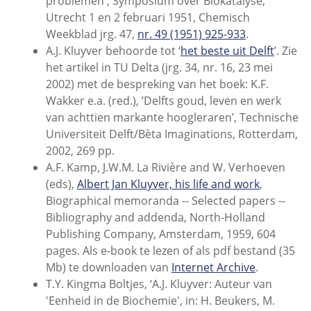
problemen', Symposium over Biokatalyse,
Utrecht 1 en 2 februari 1951, Chemisch
Weekblad jrg. 47,
nr. 49 (1951) 925-933
.
A.J. Kluyver behoorde tot ‘
het beste uit Delft
’. Zie
het artikel in TU Delta (jrg. 34, nr. 16, 23 mei
2002) met de bespreking van het boek: K.F.
Wakker e.a. (red.), ’Delfts goud, leven en werk
van achttien markante hoogleraren’, Technische
Universiteit Delft/Bèta Imaginations, Rotterdam,
2002, 269 pp.
A.F. Kamp, J.W.M. La Rivière and W. Verhoeven
(eds),
Albert Jan Kluyver, his life and work
,
Biographical memoranda -- Selected papers --
Bibliography and addenda, North-Holland
Publishing Company, Amsterdam, 1959, 604
pages. Als e-book te lezen of als pdf bestand (35
Mb) te downloaden van
Internet Archive
.
T.Y. Kingma Boltjes, ‘A.J. Kluyver: Auteur van
'Eenheid in de Biochemie', in: H. Beukers, M.