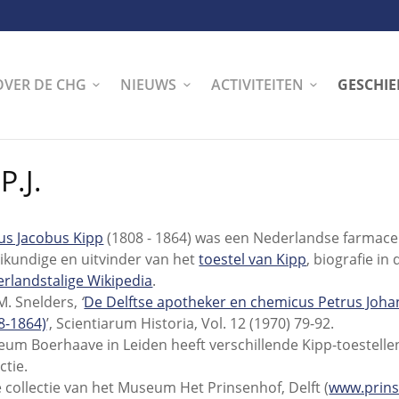
OVER DE CHG
NIEUWS
ACTIVITEITEN
GESCHIE
P.J.
us Jacobus Kipp
(1808 - 1864) was een Nederlandse farmace
ikundige en uitvinder van het
toestel van Kipp
, biografie in 
rlandstalige Wikipedia
.
M. Snelders,
‘
De Delftse apotheker en chemicus Petrus Joha
8-1864)
’, Scientiarum Historia, Vol. 12 (1970) 79-92.
um Boerhaave in Leiden heeft verschillende Kipp-toestellen 
ctie.
e collectie van het Museum Het Prinsenhof, Delft (
www.prins