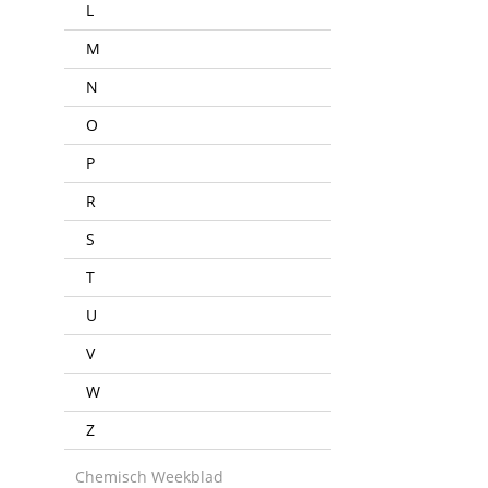
L
M
N
O
P
R
S
T
U
V
W
Z
Chemisch Weekblad