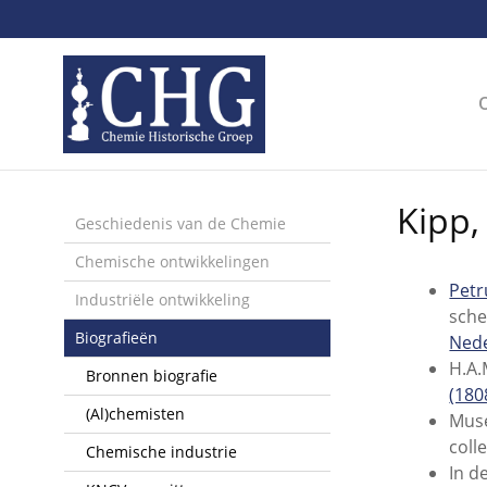
Sla
links
over
Spring
naar
de
inhoud
Spring
Kipp, 
naar
Geschiedenis van de Chemie
het
Chemische ontwikkelingen
menu
Petr
Industriële ontwikkeling
sche
Biografieën
Nede
H.A.
Bronnen biografie
(180
(Al)chemisten
Muse
colle
Chemische industrie
In d