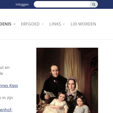
Zoeken:
Inloggen
DENIS
ERFGOED
LINKS
LID WORDEN
ut en
de
nnes Kipp
in zijn
enhof-