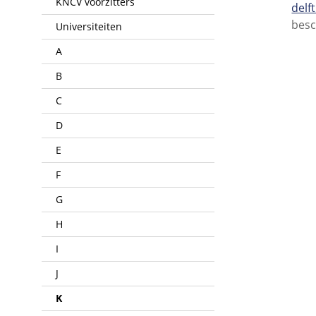
KNCV voorzitters
delft
besc
Universiteiten
A
B
C
D
E
F
G
H
I
J
K