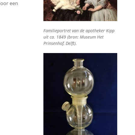
 Voor een
Familieportret van de apotheker Kipp
uit ca. 1849 (bron: Museum Het
Prinsenhof, Delft).