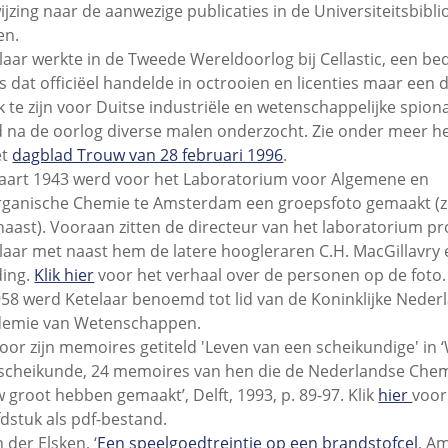
ijzing naar de aanwezige publicaties in de Universiteitsbibl
en.
laar werkte in de Tweede Wereldoorlog bij Cellastic, een bedr
js dat officiëel handelde in octrooien en licenties maar een
k te zijn voor Duitse industriële en wetenschappelijke spiona
 na de oorlog diverse malen onderzocht. Zie onder meer he
et
dagblad Trouw van 28 februari 1996
.
aart 1943 werd voor het Laboratorium voor Algemene en
ganische Chemie te Amsterdam een groepsfoto gemaakt (z
naast). Vooraan zitten de directeur van het laboratorium prof
laar met naast hem de latere hoogleraren C.H. MacGillavry 
ing.
Klik hier
voor het verhaal over de personen op de foto.
958 werd Ketelaar benoemd tot lid van de Koninklijke Neder
demie van Wetenschappen.
voor zijn memoires getiteld 'Leven van een scheikundige' in
scheikunde, 24 memoires van hen die de Nederlandse Che
 groot hebben gemaakt’, Delft, 1993, p. 89-97. Klik
hier
voor
dstuk als pdf-bestand.
n der Elsken, ‘
Een speelgoedtreintje op een brandstofcel
, A