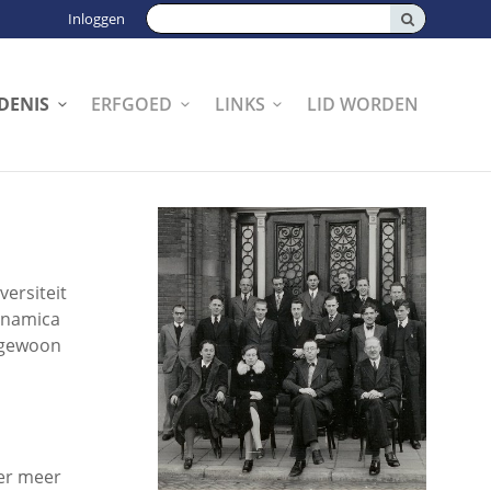
Zoeken:
Inloggen
DENIS
ERFGOED
LINKS
LID WORDEN
versiteit
ynamica
engewoon
er meer