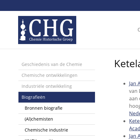
Sla
links
over
Spring
naar
de
inhoud
Spring
Ketela
naar
Geschiedenis van de Chemie
het
Chemische ontwikkelingen
menu
Jan 
Industriële ontwikkeling
van 
Biografieën
aan 
hoog
Bronnen biografie
Nede
(Al)chemisten
Kete
Aca
Chemische industrie
Jan 