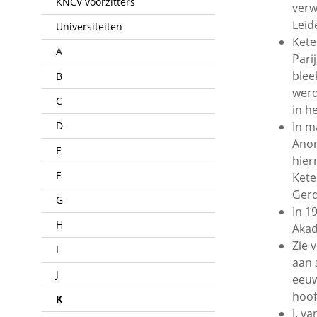
KNCV voorzitters
verw
Leid
Universiteiten
Kete
A
Pari
blee
B
werd
C
in h
D
In m
Anor
E
hier
F
Kete
Gerd
G
In 1
H
Aka
Zie 
I
aan 
J
eeuw
hoof
K
J. va