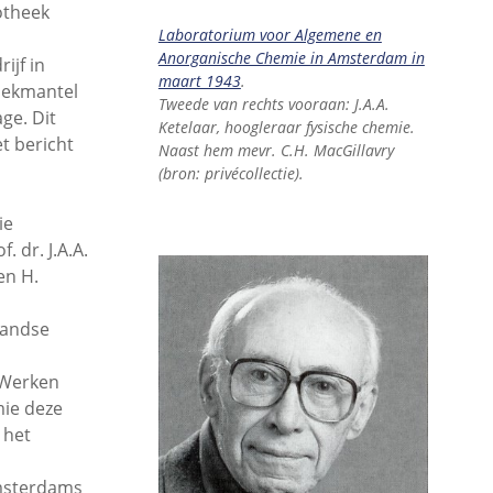
iotheek
Laboratorium voor Algemene en
Anorganische Chemie in Amsterdam in
ijf in
maart 1943
.
 dekmantel
Tweede van rechts vooraan: J.A.A.
ge. Dit
Ketelaar, hoogleraar fysische chemie.
t bericht
Naast hem mevr. C.H. MacGillavry
(bron: privécollectie).
ie
. dr. J.A.A.
en H.
landse
 ‘Werken
mie deze
 het
msterdams