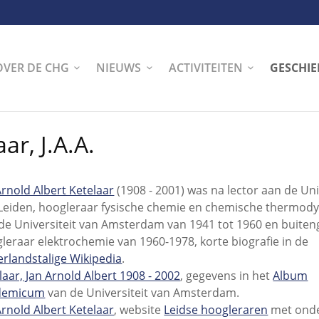
OVER DE CHG
NIEUWS
ACTIVITEITEN
GESCHIE
ar, J.A.A.
Arnold Albert Ketelaar
(1908 - 2001) was na lector aan de Uni
Leiden, hoogleraar fysische chemie en chemische thermod
de Universiteit van Amsterdam van 1941 tot 1960 en buit
leraar elektrochemie van 1960-1978, korte biografie in de
rlandstalige Wikipedia
.
laar, Jan Arnold Albert 1908 - 2002
, gegevens in het
Album
demicum
van de Universiteit van Amsterdam.
Arnold Albert Ketelaar
, website
Leidse hoogleraren
met ond