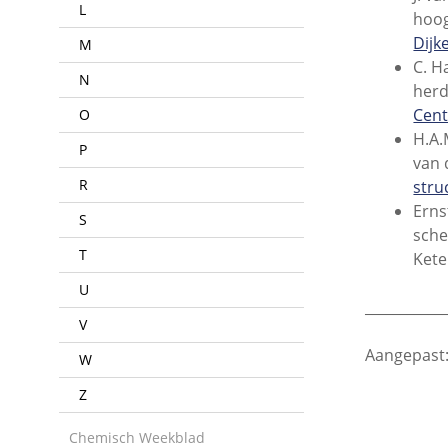
L
hoog
Dijk
M
C. H
N
herd
Cen
O
H.A.
P
van 
R
stru
Erns
S
sche
T
Kete
U
___________
V
Aangepast:
W
Z
Chemisch Weekblad