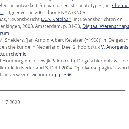
leraar ontwikkelt één van de eerste prototypes’, in:
Chemie 
en
uitgegeven in 2001 door KNAW/KNCV.
aas, ‘Levensbericht
J.A.A. Ketelaar
’, in: Levensberichten en
enkingen, 2003, Amsterdam, p. 31-38,
Digitaal Wetenschaps
trum
.
M. Snelders, ’Jan Arnold Albert Ketelaar (*1908)‘ in: De gesc
de scheikunde in Nederland. Deel 2, hoofdstuk
V. Anorganis
ctuurchemie.
t Homburg en Lodewijk Palm (red.), De geschiedenis van de
ikunde in Nederland 3, Delft 2004. Op diverse pagina’s word
laar verwezen,
zie index op p. 396.
_______________________________________________________________
 1-7-2020