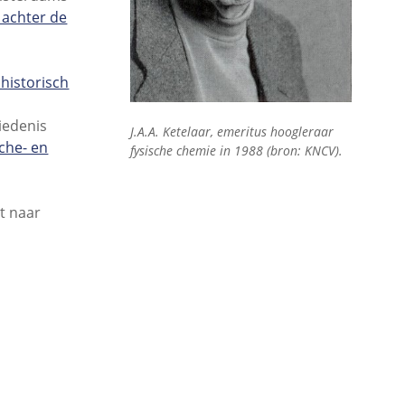
achter de
historisch
hiedenis
J.A.A. Ketelaar, emeritus hoogleraar
che- en
fysische chemie in 1988 (bron: KNCV).
t naar