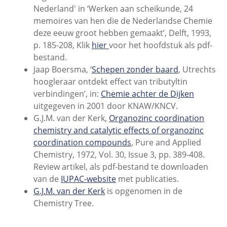
Nederland' in ‘Werken aan scheikunde, 24
memoires van hen die de Nederlandse Chemie
deze eeuw groot hebben gemaakt’, Delft, 1993,
p. 185-208, Klik
hier
voor het hoofdstuk als pdf-
bestand.
Jaap Boersma, ‘
Schepen zonder baard
, Utrechts
hoogleraar ontdekt effect van tributyltin
verbindingen’, in:
Chemie achter de Dijken
uitgegeven in 2001 door KNAW/KNCV.
G.J.M. van der Kerk,
Organozinc coordination
chemistry and catalytic effects of organozinc
coordination compounds
, Pure and Applied
Chemistry, 1972, Vol. 30, Issue 3, pp. 389-408.
Review artikel, als pdf-bestand te downloaden
van de
IUPAC-website
met publicaties.
G.J.M. van der Kerk
is opgenomen in de
Chemistry Tree.