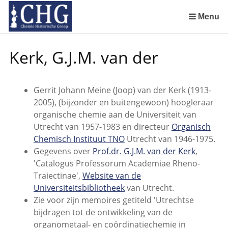
Sla
links
Menu
over
Manuscript van een militair apotheker. Deel 1. Oorspronkelijke eigenaar van het manuscript
Manuscript van een militair apotheker. Deel 2. Inhoud van het manuscript
Manuscript van een militair apotheker. Deel 3. Boudewijn Tieboel (1732-1814)
Manuscript van een militair apotheker. Delen 4 en 5. Rol van boekhandelaar Huisingh en Gebruikt papier
Manuscript van een militair apotheker. Delen 6 en 7. Speculatieve conclusie over auteur manuscript en Samenvatting
Spring
Kerk, G.J.M. van der
naar
de
inhoud
Gerrit Johann Meine (Joop) van der Kerk (1913-
Spring
2005), (bijzonder en buitengewoon) hoogleraar
naar
organische chemie aan de Universiteit van
het
Utrecht van 1957-1983 en directeur
Organisch
menu
Chemisch Instituut TNO
Utrecht van 1946-1975.
Gegevens over
Prof.dr. G.J.M. van der Kerk
,
'Catalogus Professorum Academiae Rheno-
Traiectinae',
Website van de
Universiteitsbibliotheek
van Utrecht.
Zie voor zijn memoires getiteld 'Utrechtse
bijdragen tot de ontwikkeling van de
organometaal- en coördinatiechemie in