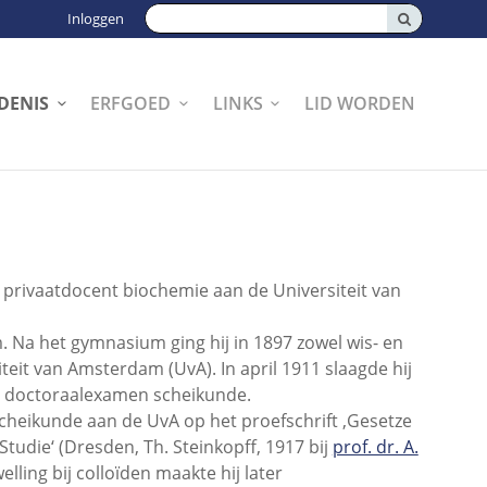
Zoeken:
Inloggen
DENIS
ERFGOED
LINKS
LID WORDEN
8 privaatdocent biochemie aan de Universiteit van
 Na het gymnasium ging hij in 1897 zowel wis- en
it van Amsterdam (UvA). In april 1911 slaagde hij
et doctoraalexamen scheikunde.
cheikunde aan de UvA op het proefschrift ‚Gesetze
udie‘ (Dresden, Th. Steinkopff, 1917 bij
prof. dr. A.
ling bij colloïden maakte hij later