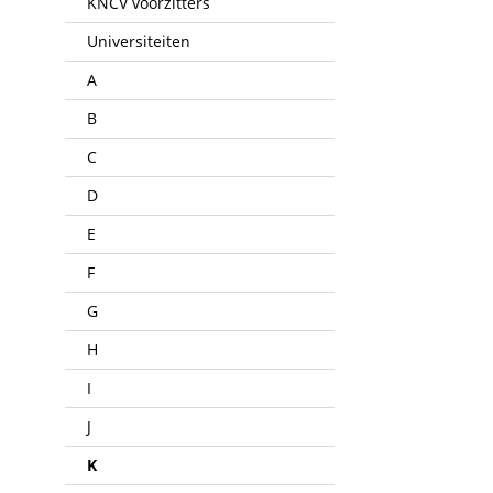
KNCV voorzitters
Universiteiten
A
B
C
D
E
F
G
H
I
J
K