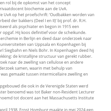
n rol bij de opkomst van het concept
rivaatdocent biochemie aan de UvA.
de UvA op het proefschrift: ‘Oudbakken worden van
d der bakkers (Deel I en II)’ bij prof. dr. R.H.
liseerd als psychiater en begon in 1915 een
r opgaf. Hij koos definitief voor de scheikunde.
Faserchemie in Berlijn en deed daar onderzoek naar
de universiteiten van Uppsala en Kopenhagen bij
arl Siegbahn en Niels Bohr. In Kopenhagen deed hij
king: de kristallijne structuur van gerekt rubber.
zoek naar de zwelling van cellulose en andere
onderzoek samen, waarin met behulp van
as gemaakt tussen intermicellaire zwelling en
opgebouwd die ook in de Verenigde Staten werd
ester benoemd was tot Baker non-Resident Lecturer
 benoemd tot docent aan het Massachusetts Institute
20 april 1938. Ernst Homburg maakte in mei 2024 een