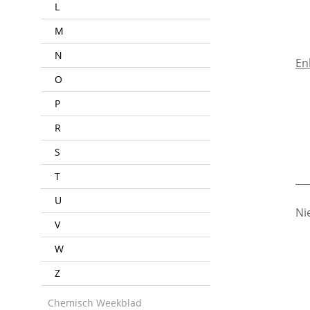
L
M
N
En
O
P
R
S
T
___
U
Ni
V
W
Z
Chemisch Weekblad