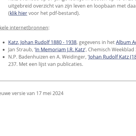
uitgebreid overzicht van zijn leven en loopbaan met da
(
klik hier
voor het pdf-bestand).
kele internetbronnen
:
Katz, Johan Rudolf 1880 - 1938
, gegevens in het
Album A
Jan Straub, ‘
In Memoriam J.R. Katz
’, Chemisch Weekblad 3
N.P. Badenhuizen en A. Weidinger, ‘
Johan Rudolf Katz (1
237. Met een lijst van publicaties.
________________________________________________________________
euwe versie van 17 mei 2024