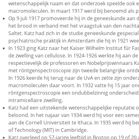
wetenschappelijk naam en dat onderzoek speelde ook ee
macromoleculen. In maart 1917 werd bij benoemd als p
Op 9 juli 1917 promoveerde hij in de geneeskunde aan 
het brood in verband met het vraagstuk van den nachtarbei
Saltet. Katz had zich in de studie geneeskunde gespecia
psychiatrische praktijk in Amsterdam die hij in 1921 wee
In 1923 ging Katz naar het Kaiser Wilhelm Institut für 
de zwelling van cellulose. In 1924-1926 werkte hij aan 
respectievelijk de professoren en Nobelprijswinnaars K
met röntgenspectroscopie zijn tweede belangrijke ontdek
In 1926 keerde hij terug naar de UvA en zette zijn onder
macromoleculen daar voort. In 1932 vatte hij 15 jaar 
röntgenspectroscopie een ondubbelzinnig onderscheid w
intramicellaire zwelling.
Katz had een uitstekende wetenschappelijke reputatie 
beloond. In het najaar van 1934 werd hij voor een sem
aan de Cornell Universiteit te Ithaca. In 1935 werd hij
of Technology (MIT) in Cambridge.
Katz overleed op 57-jarige leeftijd in Boston op 19 of 