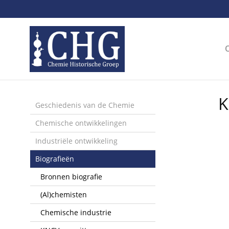
Sla
links
over
Spring
naar
de
inhoud
Spring
K
naar
Geschiedenis van de Chemie
het
Chemische ontwikkelingen
menu
Industriële ontwikkeling
Biografieën
Bronnen biografie
(Al)chemisten
Chemische industrie