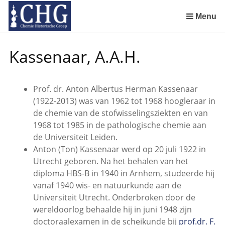
Sla
links
Menu
over
Manuscript van een militair apotheker. Deel 1. Oorspronkelijke eigenaar van het manuscript
Manuscript van een militair apotheker. Delen 4 en 5. Rol van boekhandelaar Huisingh en Gebruikt papier
Manuscript van een militair apotheker. Delen 6 en 7. Speculatieve conclusie over auteur manuscript en Samenvatting
Spring
Kassenaar, A.A.H.
naar
de
inhoud
Prof. dr. Anton Albertus Herman Kassenaar
Spring
(1922-2013) was van 1962 tot 1968 hoogleraar in
naar
de chemie van de stofwisselingsziekten en van
het
1968 tot 1985 in de pathologische chemie aan
menu
de Universiteit Leiden.
Anton (Ton) Kassenaar werd op 20 juli 1922 in
Utrecht geboren. Na het behalen van het
diploma HBS-B in 1940 in Arnhem, studeerde hij
vanaf 1940 wis- en natuurkunde aan de
Universiteit Utrecht. Onderbroken door de
wereldoorlog behaalde hij in juni 1948 zijn
doctoraalexamen in de scheikunde bij
prof.dr. F.