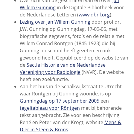
Overzicht van de geschriften van en over
Jan
Willem Gunning
in de Digitale Bibliotheek voor
de Nederlandse Letteren (
www.dbnl.org
).
Lezing over Jan Willem Gunning
door prof.dr.
J.W. Gunning op Gunningdag, 17-09-05, met
biografische gegevens, foto’s en de relatie met
Willem Conrad Röntgen (1845-1923) die bij
Gunning op school heeft gezeten en ook
gewoond heeft. Gepubliceerd op de website van
de
Sectie Historie van de Nederlandse
Vereniging voor Radiologie
(NVvR). De website
heeft een zoekfunctie.
Aan het huis in de Schalkwijkstraat te Utrecht
waar Röntgen bij Gunning woonde, is op
Gunningdag op 17 september 2005
een
tegeltableau voor Röntgen
met bijbehorende
tekst aangebracht. Zie voor een beschrijving:
René en Peter van der Krogt, website
Mens &
Dier in Steen & Brons
.