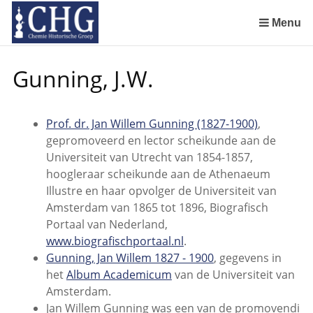
Sla
links
Menu
over
Manuscript van een militair apotheker. Deel 1. Oorspronkelijke eigenaar van het manuscript
Manuscript van een militair apotheker. Deel 2. Inhoud van het manuscript
Manuscript van een militair apotheker. Deel 3. Boudewijn Tieboel (1732-1814)
Manuscript van een militair apotheker. Delen 4 en 5. Rol van boekhandelaar Huisingh en Gebruikt papier
Manuscript van een militair apotheker. Delen 6 en 7. Speculatieve conclusie over auteur manuscrip
Spring
Gunning, J.W.
naar
de
inhoud
Prof. dr. Jan Willem Gunning (1827-1900)
,
Spring
gepromoveerd en lector scheikunde aan de
naar
Universiteit van Utrecht van 1854-1857,
het
hoogleraar scheikunde aan de Athenaeum
menu
Illustre en haar opvolger de Universiteit van
Amsterdam van 1865 tot 1896, Biografisch
Portaal van Nederland,
www.biografischportaal.nl
.
Gunning, Jan Willem 1827 - 1900
, gegevens in
het
Album Academicum
van de Universiteit van
Amsterdam.
Jan Willem Gunning was een van de promovendi