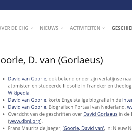
OVER DE CHG
NIEUWS
ACTIVITEITEN
GESCHIE
oorle, D. van (Gorlaeus)
David van Goorle
, ook bekend onder zijn verlatijnse na
atomisten en studeerde filosofie in Franeker en theologi
Wikipedia
.
David van Goorle
, korte Engelstalige biografie in de
inte
David van Goorle
, Biografisch Portaal van Nederland,
ww
Overzicht van de geschriften over
David Gorlaeus
in de 
(
www.dbnl.org
).
Frans Maurits de Jaeger,
‘Goorle, David van’
, in: Nieuw 