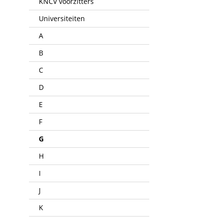
KNCV voorzitters
Universiteiten
A
B
C
D
E
F
G
H
I
J
K