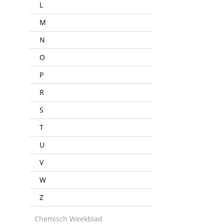
L
M
N
O
P
R
S
T
U
V
W
Z
Chemisch Weekblad