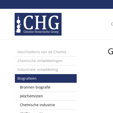
Sla
links
over
Spring
naar
de
inhoud
Spring
G
naar
Geschiedenis van de Chemie
het
Chemische ontwikkelingen
menu
Industriële ontwikkeling
Biografieën
Bronnen biografie
(Al)chemisten
Chemische industrie