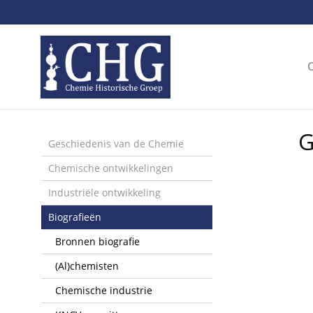
Sla
links
over
Spring
naar
de
inhoud
Spring
G
naar
Geschiedenis van de Chemie
het
Chemische ontwikkelingen
menu
Industriële ontwikkeling
Biografieën
Bronnen biografie
(Al)chemisten
Chemische industrie