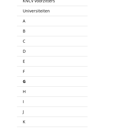
KNCV voorzitters
Universiteiten
A
B
C
D
E
F
G
H
I
J
K