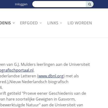
Zoeken:
Inloggen
DENIS
ERFGOED
LINKS
LID WORDEN
en van G.J. Mulders leerlingen aan de Universiteit
grafischportaal.nl
.
Nederlandse Letteren (
www.dbnl.org
) met als
red.),
Nieuw Nederlandsch biografisch
4.
ift getiteld "Proeve eener Geschiedenis van de
van hare soortelijke Gewigten in Gasvorm,
r bewerktuigde Natuur" aan de Universiteit van