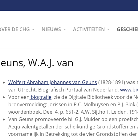
OVER DE CHG
NIEUWS
ACTIVITEITEN
GESCHIE
euns, W.A.J. van
Wolfert Abraham Johannes van Geuns
(1828-1891) was e
van Utrecht, Biografisch Portaal van Nederland,
www.bio
Voor een
biografie
, zie de Digitale Bibliotheek voor de 
bronvermelding: Jorissen in P.C. Molhuysen en P.J. Blok (
woordenboek. Deel 4, p. 651-2, A.W. Sijthoff, Leiden, 191
Van Geuns promoveerde bij G.J. Mulder op een proefschr
Aequivalentgetallen der scheikundige Grondstoffen en 
voornamelijk in Betrekking tot de vier Grondstoffen de