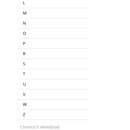
L
M
N
O
P
R
S
T
U
V
W
Z
Chemisch Weekblad