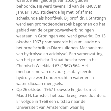
waartoe een geldprijs van 2000 gulden
behoorde. Hij werd tevens lid van de KNCV. In
januari 1965 studeerde hij met lof af met
scheikunde als hoofdvak. Bij prof. dr. J. Stratingh
werd een promotieonderzoek begonnen op het
gebied van de organozwavelverbindingen
waaraan in Groningen veel werd gewerkt. Op 13
oktober 1967 promoveerde hij cum laude op
het proefschrift ‘α-Diazosulfonen. Mechanisme
van hydrolyse en acidolyse’. Een samenvatting
van het proefschrift staat beschreven in het
Chemisch Weekblad 63 (1967) 564. Het
mechanisme van de zuur gekatalyseerde
hydrolyse werd onderzocht in water en in
water-dioxaan mengsels.
Op 26 oktober 1967 trouwde Engberts met
Maud H. Lamster, het paar kreeg twee dochters.
Er volgde in 1968 een uitstap naar de
Universiteit van Amsterdam waar hij