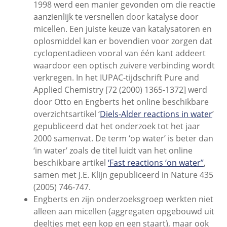
1998 werd een manier gevonden om die reactie
aanzienlijk te versnellen door katalyse door
micellen. Een juiste keuze van katalysatoren en
oplosmiddel kan er bovendien voor zorgen dat
cyclopentadieen vooral van één kant addeert
waardoor een optisch zuivere verbinding wordt
verkregen. In het IUPAC-tijdschrift Pure and
Applied Chemistry [72 (2000) 1365-1372] werd
door Otto en Engberts het online beschikbare
overzichtsartikel ‘
Diels-Alder reactions in water
’
gepubliceerd dat het onderzoek tot het jaar
2000 samenvat. De term ‘op water’ is beter dan
‘in water’ zoals de titel luidt van het online
beschikbare artikel
‘Fast reactions ‘on water’’
,
samen met J.E. Klijn gepubliceerd in Nature 435
(2005) 746-747.
Engberts en zijn onderzoeksgroep werkten niet
alleen aan micellen (aggregaten opgebouwd uit
deeltjes met een kop en een staart), maar ook