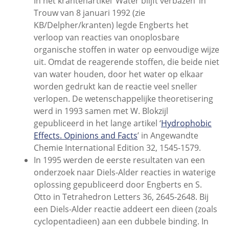
In het krantenartikel ‘Water blijft verbazen’ in
Trouw van 8 januari 1992 (zie
KB/Delpher/kranten) legde Engberts het
verloop van reacties van onoplosbare
organische stoffen in water op eenvoudige wijze
uit. Omdat de reagerende stoffen, die beide niet
van water houden, door het water op elkaar
worden gedrukt kan de reactie veel sneller
verlopen. De wetenschappelijke theoretisering
werd in 1993 samen met W. Blokzijl
gepubliceerd in het lange artikel ‘
Hydrophobic
Effects. Opinions and Facts
’ in Angewandte
Chemie International Edition 32, 1545-1579.
In 1995 werden de eerste resultaten van een
onderzoek naar Diels-Alder reacties in waterige
oplossing gepubliceerd door Engberts en S.
Otto in Tetrahedron Letters 36, 2645-2648. Bij
een Diels-Alder reactie addeert een dieen (zoals
cyclopentadieen) aan een dubbele binding. In