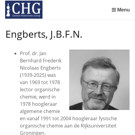
Sla
links
Menu
over
Manuscript van een militair apotheker. Deel 1. Oorspronkelijke eigenaar van het manuscript
Manuscript van een militair apotheker. Delen 4 en 5. Rol van boekhandelaar Huisingh en Gebruikt papier
Manuscript van een militair apotheker. Delen 6 en 7. Speculatieve conclusie over auteur manuscript en Samenvatting
Spring
Engberts, J.B.F.N.
naar
de
inhoud
Prof. dr. Jan
Spring
Bernhard Frederik
naar
Nicolaas Engberts
het
(1939-2025) was
menu
van 1969 tot 1978
lector organische
chemie, werd in
1978 hoogleraar
algemene chemie
en vanaf 1991 tot 2004 hoogleraar fysische
organische chemie aan de Rijksuniversiteit
Groningen.