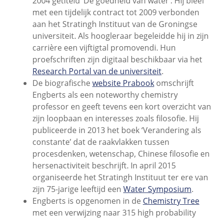
2004 getiteld ‘De goedheid van water’. Hij bleef
met een tijdelijk contract tot 2009 verbonden
aan het Stratingh Instituut van de Groningse
universiteit. Als hoogleraar begeleidde hij in zijn
carrière een vijftigtal promovendi. Hun
proefschriften zijn digitaal beschikbaar via het
Research Portal van de universiteit
.
De biografische
website Prabook
omschrijft
Engberts als een noteworthy chemistry
professor en geeft tevens een kort overzicht van
zijn loopbaan en interesses zoals filosofie. Hij
publiceerde in 2013 het boek ‘Verandering als
constante’ dat de raakvlakken tussen
procesdenken, wetenschap, Chinese filosofie en
hersenactiviteit beschrijft. In april 2015
organiseerde het Stratingh Instituut ter ere van
zijn 75-jarige leeftijd een
Water Symposium
.
Engberts is opgenomen in de
Chemistry Tree
met een verwijzing naar 315 high probability