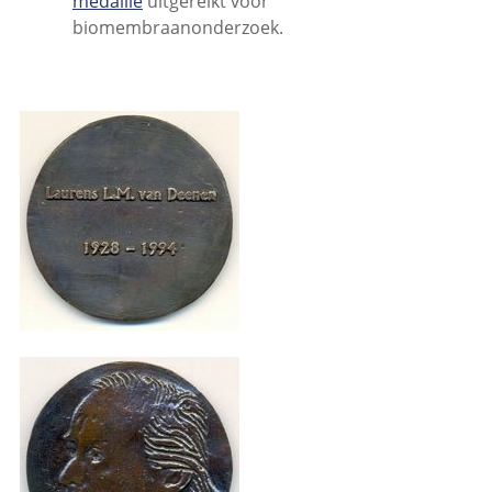
medaille
uitgereikt voor
biomembraanonderzoek.