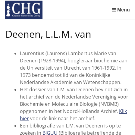
Sla
links
Menu
over
Geschiedenis van de scheikunde in Nederland (boeken)
De begintijd van de scheikunde aan de Universiteit Leiden
De beginjaren van de Rotterdamsche Chemische Kring
De Rotterdamsche Chemische Kring in de jaren 1924 tot 1943
De Rotterdamsche Chemische Kring in de jaren 1945 tot 1963
De Rotterdamsche Chemische Kring in de jaren 1963 tot 1988
Manuscript van een militair apotheker. Deel 1. Oorspronkelijke eigenaar van het manuscript
Manuscript van een militair apotheker. Deel 2. Inhoud van het manuscript
Manuscript van een militair apotheker. Deel 3. Boudewijn Tieboel (1732-1814)
Manuscript van een militair apotheker. Delen 4 en 5. Rol van boekhandelaar Huisingh en Gebruikt papier
Manuscript van een militair apotheker. Delen 6 en 7. Speculatieve conclusie over auteur manuscript en Samenvatting
Alchemist Cornelius de Lannoy en het maken van goud
Spring
Deenen, L.L.M. van
naar
de
inhoud
Laurentius (Laurens) Lambertus Marie van
Spring
Deenen (1928-1994), hoogleraar biochemie aan
naar
de Universiteit van Utrecht van 1961-1992. In
het
1973 benoemd tot lid van de Koninklijke
menu
Nederlandse Akademie van Wetenschappen.
Het dossier van L.M. van Deenen bevindt zich in
het archief van de Nederlandse Vereniging voor
Biochemie en Moleculaire Biologie (NVBMB)
opgenomen in het Noord-Hollands Archief.
Klik
hier
voor de link naar het archief.
Een bibliografie van L.M. van Deenen is op te
zoeken in
BiGUU
(Bibliografie betreffende de