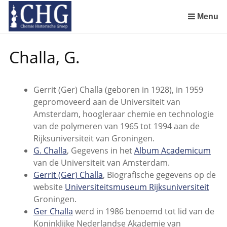
Sla
links
Menu
over
Geschiedenis van de scheikunde in Nederland (boeken)
De begintijd van de scheikunde aan de Universiteit Leiden
De beginjaren van de Rotterdamsche Chemische Kring
De Rotterdamsche Chemische Kring in de jaren 1924 tot 1943
De Rotterdamsche Chemische Kring in de jaren 1945 tot 1963
De Rotterdamsche Chemische Kring in de jaren 1963 tot 1988
Manuscript van een militair apotheker. Deel 1. Oorspronkelijke eigenaar van het manuscript
Manuscript van een militair apotheker. Deel 2. Inhoud van het manuscript
Manuscript van een militair apotheker. Deel 3. Boudewijn Tieboel (1732-1814)
Manuscript van een militair apotheker. Delen 4 en 5. Rol van boekhandelaar Huisingh en Gebruikt papier
Manuscript van een militair apotheker. Delen 6 en 7. Speculatieve conclusie over auteur manuscript en Samenvatting
Alchemist Cornelius de Lannoy en het maken van goud
Spring
Challa, G.
naar
de
inhoud
Gerrit (Ger) Challa (geboren in 1928), in 1959
Spring
gepromoveerd aan de Universiteit van
naar
Amsterdam, hoogleraar chemie en technologie
het
van de polymeren van 1965 tot 1994 aan de
menu
Rijksuniversiteit van Groningen.
G. Challa
, Gegevens in het
Album Academicum
van de Universiteit van Amsterdam.
Gerrit (Ger) Challa
, Biografische gegevens op de
website
Universiteitsmuseum Rijksuniversiteit
Groningen.
Ger Challa
werd in 1986 benoemd tot lid van de
Koninklijke Nederlandse Akademie van