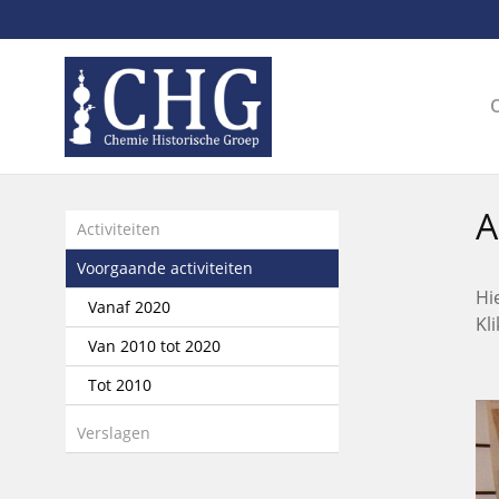
Sla
links
over
Spring
naar
de
inhoud
Spring
A
naar
Activiteiten
het
Voorgaande activiteiten
menu
Hi
Vanaf 2020
Kl
Van 2010 tot 2020
Tot 2010
Verslagen